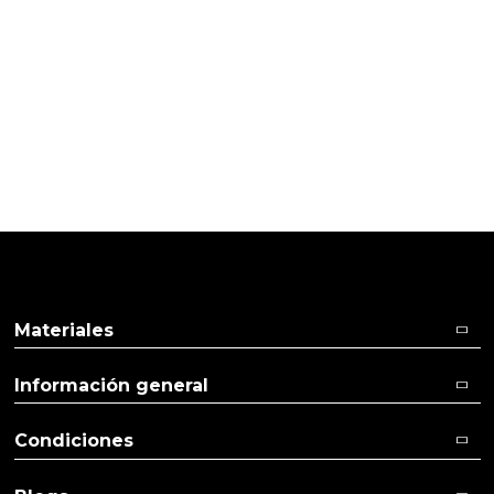
PRODUCTOS PENSADOS PARA
TI
Pulse aquí para dejar su opinión
Materiales
Información general
Condiciones