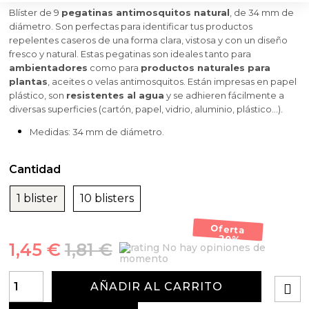
Blíster de 9
pegatinas antimosquitos natural
, de 34 mm de
diámetro. Son perfectas para identificar tus productos
repelentes caseros de una forma clara, vistosa y con un diseño
fresco y natural. Estas pegatinas son ideales tanto para
ambientadores
como para
productos naturales para
plantas
, aceites o velas antimosquitos. Están impresas en papel
plástico, son
resistentes al agua
y se adhieren fácilmente a
diversas superficies (cartón, papel, vidrio, aluminio, plástico...).
Medidas: 34 mm de diámetro.
Cantidad
1 blister
10 blisters
Oferta
-20%
1,45 €
1,81 €
No hay opiniones de
momento
AÑADIR AL CARRITO