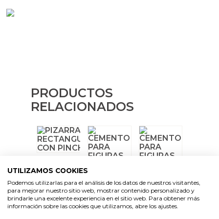
Emulsionantes Cosméticos
Cortador de jabon artesanal
Moldes para hacer Velas Étnicas
Arcillas sales y exfoliantes
Recipientes para velas
Aceite de Coco
Moldes para hacer velas navidad
Productos quimicos grado cosmético
Leches, aguas e hidrolatos
Moldes de Souvenirs para hacer velas DIY
Granulos exfoliantes para cremas
Recambio ambientador
Moldes para hacer velas Halloween
Pegatinas para cremas
PRODUCTOS
Productos personalizados
Moldes para hacer velas originales
RELACIONADOS
Espátulas para Crema
Purpurinas, micas y nacarantes
Moldes velas despedida de soltera
Etiquetas para regalos
Moldes velas para rituales
VER
UTILIZAMOS COOKIES
Conservantes, Fijadores y reguladores de PH
Moldes para pantallas de parafina
PRODUCTO
Podemos utilizarlas para el análisis de los datos de nuestros visitantes,
VER
PRODUCTO
para mejorar nuestro sitio web, mostrar contenido personalizado y
VER
Arcillas
brindarle una excelente experiencia en el sitio web. Para obtener más
PRODUCTO
información sobre las cookies que utilizamos, abre los ajustes.