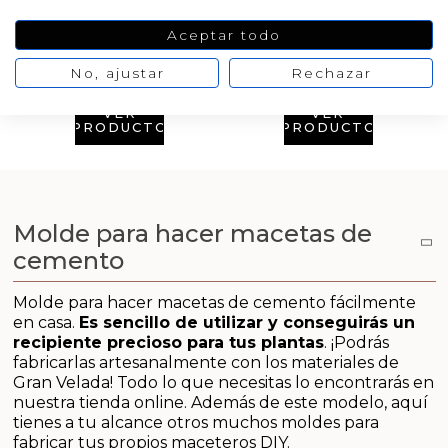
Aditivos para jabón y Cosmética
Aceptar todo
Productos químicos
No, ajustar
Rechazar
VER
PRODUCTO
Accesorios
VER
VER
PRODUCTO
PRODUCTO
Libros y revistas diy
Conchas, caracolas y estrellas de mar
Molde para hacer macetas de
Materiales para detalles hechos a mano
cemento
Molde para hacer macetas de cemento fácilmente
Huerto ecologico
en casa.
Es sencillo de utilizar y conseguirás un
recipiente precioso para tus plantas
. ¡Podrás
Cosmética coreana K-Beauty
fabricarlas artesanalmente con los materiales de
Gran Velada! Todo lo que necesitas lo encontrarás en
nuestra tienda online. Además de este modelo, aquí
Arenas de colores
tienes a tu alcance otros muchos moldes para
fabricar tus propios maceteros DIY.