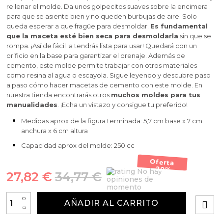
Arcillas, sales y exfoliantes para añadir al jabón de
Pegatinas Gran Velada
Arcillas, sales, exfoliantes
Moldes para la fabricación de detalles de Boda
Manualidades con Conchas
Esencias Aromáticas de Navidad para hacer
rellenar el molde. Da unos golpecitos suaves sobre la encimera
Glicerina diy
Kits para detalles de bautizo
Aditivos para jabon liquido y champu
Bases para bombas y sales de baño
Herbolario cosmético
para que se asiente bien y no queden burbujas de aire. Solo
perfume
Jarras para hacer Velas
Extractos vegetales
Principios activos cosmeticos
Utensilios para elaborar jabon de aceite en casa
Moldes para la fabricación de velas de Comunión
queda esperar a que fragüe para desmoldar.
Es fundamental
que la maceta esté bien seca para desmoldarla
sin que se
Inclusiones para hacer jabón en barra
Envases para sales de baño
Kits para hacer perfumes en casa
Alcalifuertes
Aditivos Textura para Cremas Caseras DIY
Esencias Aromáticas Extra Concentradas para
rompa. ¡Así de fácil la tendrás lista para usar! Quedará con un
Espátulas para mascarillas
Esencias de perfume para jabón
Ceras cosmeticas
Moldes para velas numeros
hacer perfume
orificio en la base para garantizar el drenaje. Además de
Esencias de perfume para jabón y champú
Kits esotericos
Conservantes para Cremas Caseras
Utensilios para hacer jabon glicerina
cemento, este molde permite trabajar con otros materiales
Gránulos Exfoliantes
Conservantes y Reguladores de PH para Jabón
Moldes metalicos para velas
como resina al agua o escayola. Sigue leyendo y descubre paso
Esencias Aromáticas Exóticas para hacer perfume
a paso cómo hacer macetas de cemento con este molde. En
Herbolario Cosmético para hacer jabones de
Kit manualidades navidad
Conservantes
Colorantes concentrados líquidos
nuestra tienda encontrarás otros
muchos moldes para tus
Glicerina
Envases
Extractos vegetales para jabón
Moldes para velas 3d
Esencias Aromáticas Infantiles para hacer
manualidades
. ¡Echa un vistazo y consigue tu preferido!
Kits manualidades halloween
Plantas para hacer macerados
Colorantes naturales para cremas caseras
perfume
Medidas aprox de la figura terminada: 5,7 cm base x 7 cm
Cortador de jabon profesional
Tensioactivos
Herbolario para Jabón Casero
Moldes para velas cilindricas
anchura x 6 cm altura
Kits para detalles de comunión
Purpurinas, nacarantes y micas para champú y gel
Colorantes en polvo para cremas
Capacidad aprox del molde: 250 cc
Ceras para hacer jabón
Utensilios
Moldes para velas redondas
Esencias aromáticas para dar aroma a tus Cremas
Oferta
-20%
No hay
Aditivos para velas
Glitters, micas y nacarantes para hacer jabón
Moldes de buda para velas
27,82 €
34,77 €
opiniones de
Contratipos de Perfume para Hacer Cremas
momento
Sales aromáticas
Semillas y Partículas Decorativas y Exfoliantes
Moldes para velas grandes
+
AÑADIR AL CARRITO
-
Aceites esenciales para hacer Cremas