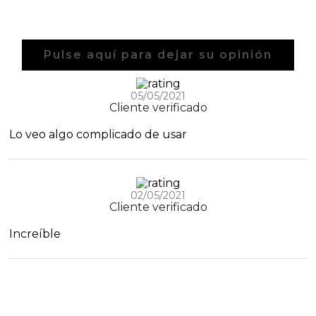
Aditivos para jabón y Cosmética
Productos químicos
Pulse aquí para dejar su opinión
Accesorios
05/05/2021
Cliente verificado
Libros y revistas diy
Lo veo algo complicado de usar
Conchas, caracolas y estrellas de mar
Materiales para detalles hechos a mano
02/05/2021
Cliente verificado
Huerto ecologico
Increíble
Cosmética coreana K-Beauty
Arenas de colores