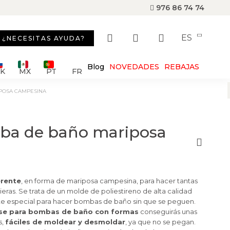
976 86 74 74
ES
¿NECESITAS AYUDA?
Blog
NOVEDADES
REBAJAS
SK
MX
PT
FR
POSA CAMPESINA
ba de baño mariposa
rente
, en forma de mariposa campesina, para hacer tantas
as. Se trata de un molde de poliestireno de alta calidad
e especial para hacer bombas de baño sin que se peguen.
se para bombas de baño con formas
conseguirás unas
s,
fáciles de moldear y desmoldar
, ya que no se pegan.