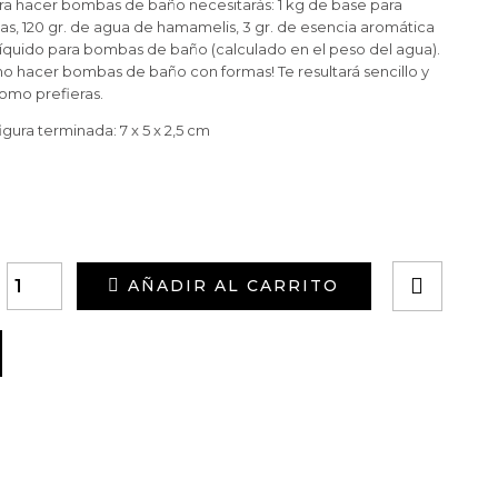
a hacer bombas de baño necesitarás: 1 kg de base para
, 120 gr. de agua de hamamelis, 3 gr. de esencia aromática
líquido para bombas de baño (calculado en el peso del agua).
o hacer bombas de baño con formas! Te resultará sencillo y
omo prefieras.
igura terminada: 7 x 5 x 2,5 cm
AÑADIR AL CARRITO