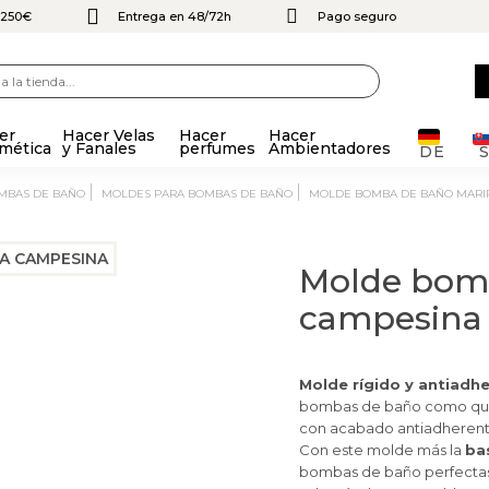
e 250€
Entrega en 48/72h
Pago seguro
er
Hacer Velas
Hacer
Hacer
mética
y Fanales
perfumes
Ambientadores
DE
OMBAS DE BAÑO
MOLDES PARA BOMBAS DE BAÑO
MOLDE BOMBA DE BAÑO MARI
Molde bom
campesina
Molde
rígido y
antiadhe
bombas de baño como quier
con acabado antiadherent
Con este molde más la
ba
bombas de baño perfecta