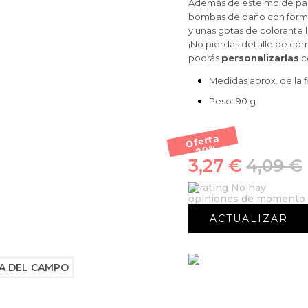
Además de este molde par
bombas de baño con formas
y unas gotas de colorante 
¡No pierdas detalle de cóm
podrás
personalizarlas
c
Medidas aprox. de la f
Peso: 90 g
Oferta
-20
%
3,27 €
4,09 €
No hay
opiniones de momento