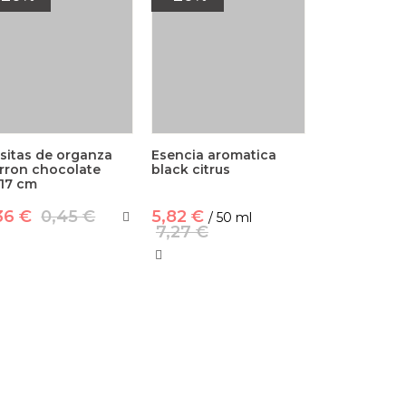
sitas de organza
Esencia aromatica
rron chocolate
black citrus
x17 cm
36 €
0,45 €
5,82 €
/ 50 ml
7,27 €