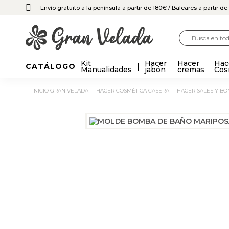
Envío gratuito a la península a partir de 180€
/ Baleares a partir d
Kit
Hacer
Hacer
Hac
CATÁLOGO
Manualidades
jabón
cremas
Cos
INICIO GRAN VELADA
HACER COSMÉTICA CASERA
HACER SALES Y B