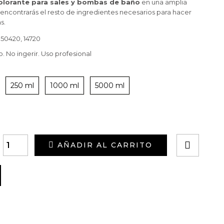
olorante para sales y bombas de baño
en una amplia
ncontrarás el resto de ingredientes necesarios para hacer
s.
 50420, 14720
 No ingerir. Uso profesional
250 ml
1000 ml
5000 ml
AÑADIR AL CARRITO