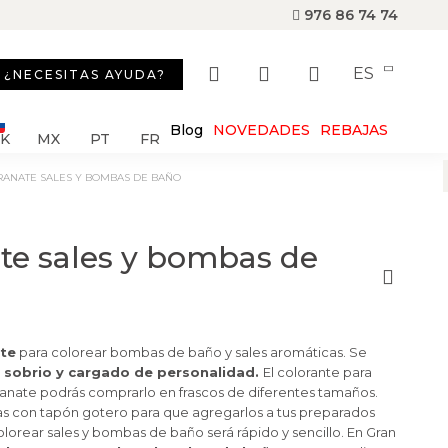
976 86 74 74
ES
¿NECESITAS AYUDA?
Blog
NOVEDADES
REBAJAS
SK
MX
PT
FR
GRANATE SALES Y BOMBAS DE BAÑO
ate sales y bombas de
ate
para colorear bombas de baño y sales aromáticas. Se
 sobrio y cargado de personalidad.
El colorante para
anate podrás comprarlo en frascos de diferentes tamaños.
as con tapón gotero para que agregarlos a tus preparados
lorear sales y bombas de baño será rápido y sencillo. En Gran