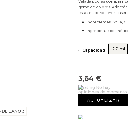
Velada podrás
comprar c
gama de colores. Además e
estas elaboraciones casera
Ingredientes: Aqua, CI
Ingrediente cosmético.
100 ml
Capacidad
3,64 €
No hay
opiniones de momento