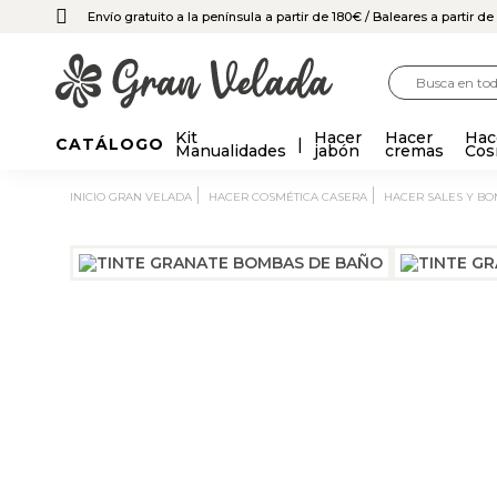
Envío gratuito a la península a partir de 180€
/ Baleares a partir d
Kit
Hacer
Hacer
Hac
CATÁLOGO
Manualidades
jabón
cremas
Cos
INICIO GRAN VELADA
HACER COSMÉTICA CASERA
HACER SALES Y B