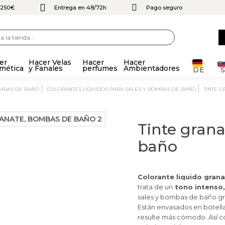
e 250€
Entrega en 48/72h
Pago seguro
er
Hacer Velas
Hacer
Hacer
mética
y Fanales
perfumes
Ambientadores
DE
OMBAS DE BAÑO
COLORANTES LÍQUIDOS PARA SALES Y BOMBAS DE BAÑO
TINTE 
Tinte gran
baño
Colorante liquido gran
trata de un
tono intenso,
sales y bombas de baño gr
Están envasados en botell
resulte más cómodo. Así co