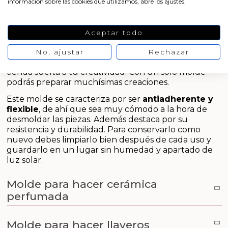
Emulsionantes Cosméticos
Cortador de jabon artesanal
información sobre las cookies que utilizamos, abre los ajustes.
Molde de silicona
, ideal para hacer ambientadores
Arcillas sales y exfoliantes
de
cerámica perfumada
y figuras decorativas para
Moldes para hacer velas originales
Recipientes para velas
Aceite de Coco
colgar. Al ser tan resistente, es muy cómodo trabajar
Aceptar todo
Productos quimicos grado cosmético
con él. Por ejemplo, con él también podrás
hacer
Moldes velas despedida de soltera
llaveros y otras muchas manualidades
.
Leches, aguas e hidrolatos
No, ajustar
Rechazar
¡Consíguelo ahora en nuestra tienda online y da
Granulos exfoliantes para cremas
tienda suelta a tu creatividad! Con un solo molde
Moldes velas para rituales
Recambio ambientador
podrás preparar muchísimas creaciones.
Pegatinas para cremas
Este molde se caracteriza por ser
antiadherente y
Moldes para pantallas de parafina
Productos personalizados
flexible
, de ahí que sea muy cómodo a la hora de
Espátulas para Crema
desmoldar las piezas. Además destaca por su
Purpurinas, micas y nacarantes
resistencia y durabilidad. Para conservarlo como
nuevo debes limpiarlo bien después de cada uso y
guardarlo en un lugar sin humedad y apartado de
Etiquetas para regalos
luz solar.
Conservantes, Fijadores y reguladores de PH
Molde para hacer cerámica
perfumada
Arcillas
Molde para hacer llaveros