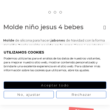
Molde niño jesus 4 bebes
Molde
de silicona para hacer
jabones
de Navidad con la forma
del
niño Jesús recién nacido en la cuna
. Tiene 4 cavidades
para hacer 4 jabones a la vez. Con este molde y los materiales de
UTILIZAMOS COOKIES
Gran Velada te resultará muy sencillo hacer tus propios jabones.
Podemos utilizarlas para el análisis de los datos de nuestros visitantes,
Es de
silicona
y se caracteriza por ser
antiadherente, flexible
para mejorar nuestro sitio web, mostrar contenido personalizado y
y resistente
. Trabajar con él es muy cómodo. Solo tienes que
brindarle una excelente experiencia en el sitio web. Para obtener más
fundir el jabón base de glicerina, añadirle esencia aromática y
información sobre las cookies que utilizamos, abre los ajustes.
colorante para personalizarlo y rellenar el molde. Pulveriza
alcohol 96º para que no queden burbujas y déjalo secar para
desmoldar. Puedes resaltar los detalles del jabón terminado con
Aceptar todo
mica, nacarante, purpurina cosmética o pinturas para jabón. ¡Tus
creaciones DIY de Navidad
quedarán estupendas!
No, ajustar
Rechazar
Medidas aprox: 4,4 x 2,8 x 2,8 cm