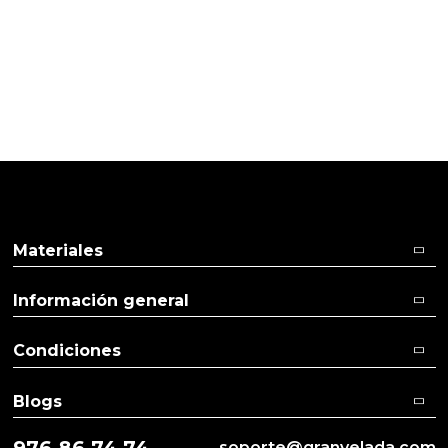
24/06/2020
Cliente verificado
IDEAL PARA REGALO DE NAVIDAD
Materiales
Información general
Condiciones
Blogs
976 86 74 74
soporte@granvelada.com