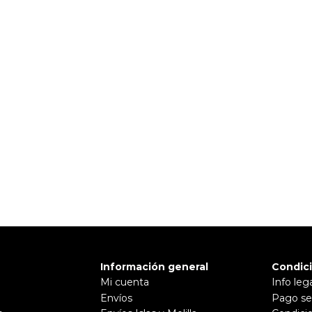
 TI
Pulse aquí para dejar su opinión
Información general
Condic
Mi cuenta
Info leg
Envíos
Pago se