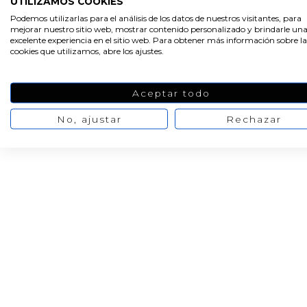
UTILIZAMOS COOKIES
Esencia aromatica
Desmoldante de
Podemos utilizarlas para el análisis de los datos de nuestros visitantes, para
ylang ylang
silicona en spray
mejorar nuestro sitio web, mostrar contenido personalizado y brindarle un
excelente experiencia en el sitio web. Para obtener más información sobre la
cookies que utilizamos, abre los ajustes.
4,91 €
9,64 €
12,05 €
/ 50 ml
6,14 €
Aceptar todo
No, ajustar
Rechazar