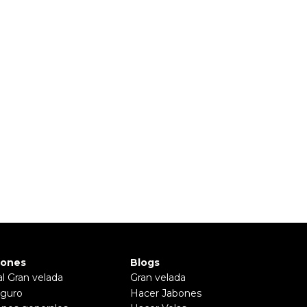
iones
Blogs
al Gran velada
Gran velada
guro
Hacer Jabones