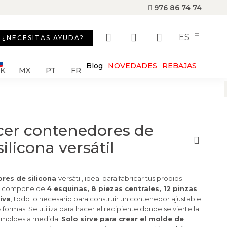
976 86 74 74
ES
¿NECESITAS AYUDA?
Blog
NOVEDADES
REBAJAS
SK
MX
PT
FR
acer contenedores de
ilicona versátil
res de silicona
versátil, ideal para fabricar tus propios
 se compone de
4 esquinas, 8 piezas centrales, 12 pinzas
iva
, todo lo necesario para construir un contenedor ajustable
formas. Se utiliza para hacer el recipiente donde se vierte la
ir moldes a medida.
Solo sirve para crear el molde de