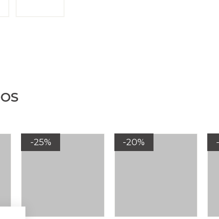
DOS
-25%
-20%