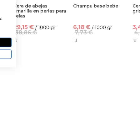
Cera de abejas
Champu base bebe
Ce
amarilla en perlas para
gri
a
velas
s
29,15 €
6,18 €
3,
/ 1000 gr
/ 1000 gr
38,86 €
7,73 €
4