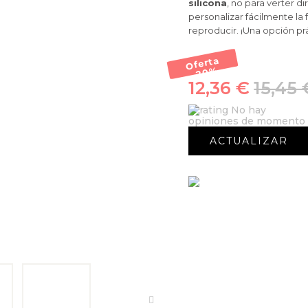
silicona
, no para verter d
personalizar fácilmente la
reproducir. ¡Una opción prá
Oferta
-20
%
12,36 €
15,45 
No hay
opiniones de momento