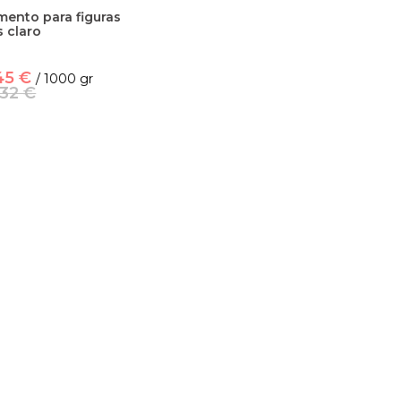
mento para figuras
s claro
45 €
/ 1000 gr
,32 €