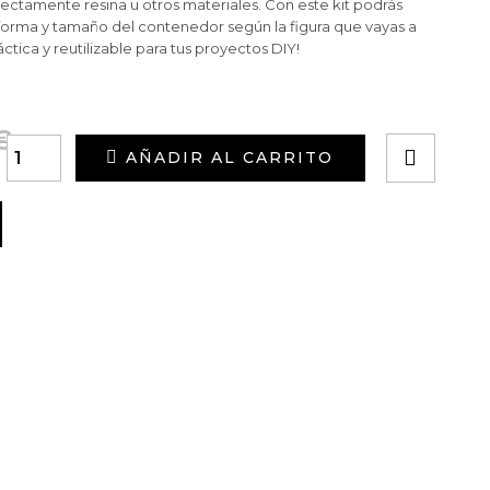
irectamente resina u otros materiales. Con este kit podrás
 forma y tamaño del contenedor según la figura que vayas a
ctica y reutilizable para tus proyectos DIY!
€
AÑADIR AL CARRITO