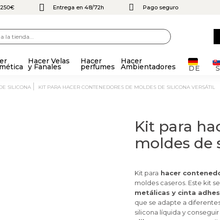
e 250€
Entrega en 48/72h
Pago seguro
er
Hacer Velas
Hacer
Hacer
mética
y Fanales
perfumes
Ambientadores
DE
DE SILICONA
KIT PARA HACER CONTENEDORES DE MOLDES DE SILICONA VERSÁTIL
Kit para h
moldes de s
Kit para
hacer contenedo
moldes caseros. Este kit
metálicas y cinta adhes
que se adapte a diferentes 
silicona líquida y consegu