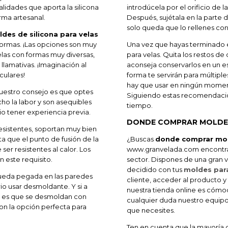
ualidades que aporta la silicona
introdúcela por el orificio de l
rma artesanal.
Después, sujétala en la parte 
solo queda que lo rellenes con 
des de silicona para velas
formas. ¡Las opciones son muy
Una vez que hayas terminado e
elas con formas muy diversas,
para velas. Quita los restos d
 llamativas. ¡Imaginación al
aconseja conservarlos en un es
culares!
forma te servirán para múltiple
hay que usar en ningún momen
nuestro consejo es que optes
Siguiendo estas recomendacio
cho la labor y son asequibles
tiempo.
o tener experiencia previa.
DONDE COMPRAR MOLDES
esistentes, soportan muy bien
a que el punto de fusión de la
¿Buscas
donde comprar mold
ser resistentes al calor. Los
www.granvelada.com encontrar
 este requisito.
sector. Dispones de una gran v
decidido con tus
moldes para
queda pegada en las paredes
cliente, acceder al producto y
io usar desmoldante. Y si a
nuestra tienda online es cómodo
do es que se desmoldan con
cualquier duda nuestro equipo 
son la opción perfecta para
que necesites.
Ten en cuenta que la mayoría d