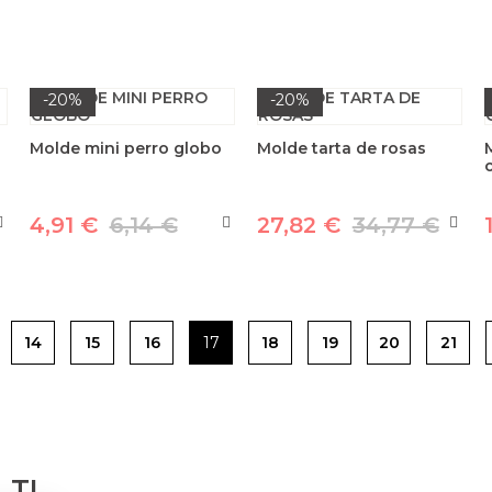
-20%
-20%
Molde mini perro globo
Molde tarta de rosas
4,91 €
6,14 €
27,82 €
34,77 €
14
15
16
17
18
19
20
21
 TI