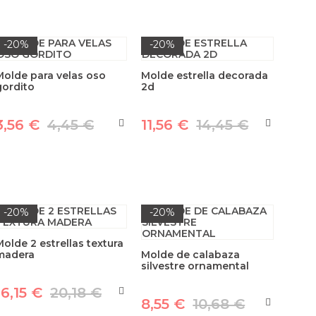
-20%
-20%
Molde para velas oso
Molde estrella decorada
gordito
2d
3,56 €
4,45 €
11,56 €
14,45 €
-20%
-20%
Molde 2 estrellas textura
madera
Molde de calabaza
silvestre ornamental
16,15 €
20,18 €
8,55 €
10,68 €