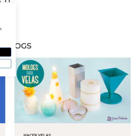
a
s
S BLOGS
HACER VELAS