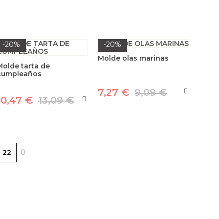
-20%
-20%
Molde olas marinas
Molde tarta de
cumpleaños
7,27 €
9,09 €
10,47 €
13,09 €
22