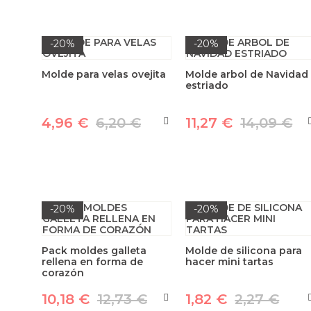
-20%
-20%
Molde para velas ovejita
Molde arbol de Navidad
estriado
4,96 €
6,20 €
11,27 €
14,09 €
-20%
-20%
Pack moldes galleta
Molde de silicona para
rellena en forma de
hacer mini tartas
corazón
10,18 €
12,73 €
1,82 €
2,27 €