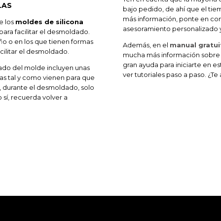
LAS
bajo pedido, de ahí que el ti
más información, ponte en co
e los
moldes de silicona
asesoramiento personalizado y
ara facilitar el desmoldado.
o o en los que tienen formas
Además, en el
manual gratui
acilitar el desmoldado.
mucha más información sobre lo
gran ayuda para iniciarte en 
enado del molde incluyen unas
ver tutoriales paso a paso. ¿Te
as tal y como vienen para que
, durante el desmoldado, solo
o sí, recuerda volver a