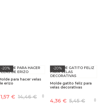
-20%
-20%
Molde para hacer velas
de erizo
Molde gatito feliz para
velas decorativas
11,57 €
14,46 €
4,36 €
5,45 €