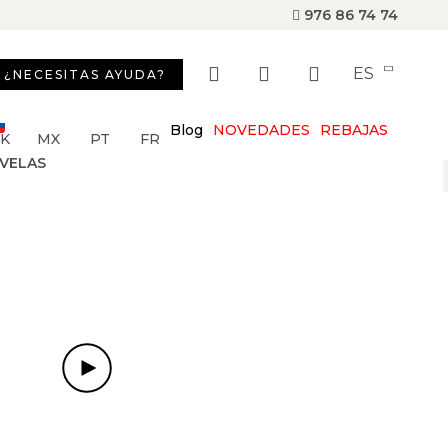
976 86 74 74
ES
¿NECESITAS AYUDA?
Blog
NOVEDADES
REBAJAS
SK
MX
PT
FR