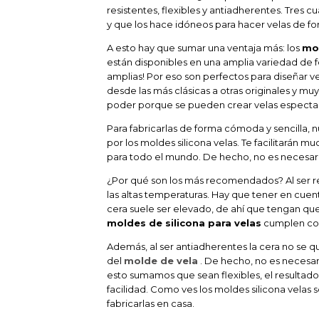
resistentes, flexibles y antiadherentes. Tres c
y que los hace idóneos para hacer velas de fo
A esto hay que sumar una ventaja más: los
mol
están disponibles en una amplia variedad de 
amplias! Por eso son perfectos para diseñar v
desde las más clásicas a otras originales y muy
poder porque se pueden crear velas especta
Para fabricarlas de forma cómoda y sencilla, 
por los moldes silicona velas. Te facilitarán mu
para todo el mundo. De hecho, no es necesari
¿Por qué son los más recomendados? Al ser r
las altas temperaturas. Hay que tener en cuent
cera suele ser elevado, de ahí que tengan que 
moldes de silicona para velas
cumplen con
Además, al ser antiadherentes la cera no se 
del
molde de vela
. De hecho, no es necesar
esto sumamos que sean flexibles, el resulta
facilidad. Como ves los moldes silicona velas 
fabricarlas en casa.