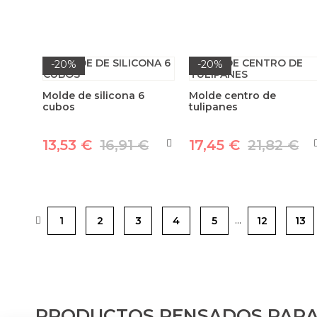
-20%
-20%
Molde de silicona 6
Molde centro de
cubos
tulipanes
13,53 €
16,91 €
17,45 €
21,82 €
…
1
2
3
4
5
12
13
PRODUCTOS PENSADOS PARA