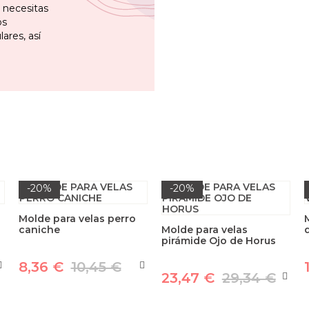
 necesitas
os
ares, así
-20%
-20%
e
Molde para velas perro
caniche
Molde para velas
pirámide Ojo de Horus
8,36 €
10,45 €
23,47 €
29,34 €