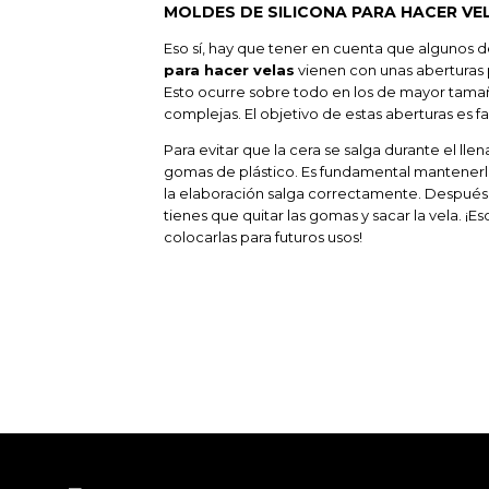
MOLDES DE SILICONA PARA HACER VE
Eso sí, hay que tener en cuenta que algunos d
para hacer velas
vienen con unas aberturas p
Esto ocurre sobre todo en los de mayor tamañ
complejas. El objetivo de estas aberturas es f
Para evitar que la cera se salga durante el ll
gomas de plástico. Es fundamental mantenerl
la elaboración salga correctamente. Después
tienes que quitar las gomas y sacar la vela. ¡Es
colocarlas para futuros usos!