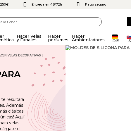
e 250€
Entrega en 48/72h
Pago seguro
er
Hacer Velas
Hacer
Hacer
mética
y Fanales
perfumes
Ambientadores
DE
CER VELAS DECORATIVAS
PARA
 te resultará
bles. Además
más clásicas
 únicas! Aquí
ara velas.
cárgate el