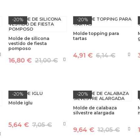
-20%
-20%
Molde topping para
Molde de silicona
tartas
vestido de fiesta
pomposo
4,91 €
6,14 €
16,80 €
21,00 €
-20%
-20%
Molde iglu
Molde de calabaza
silvestre alargada
5,64 €
7,05 €
9,64 €
12,05 €