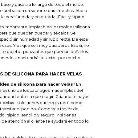
a base y pásala a lo largo de todo el molde.
de arriba con un soporte para mechas. Ahora
la cera fundida y coloreada. ¡Fácil y rápido!
s importante limpiar bien los moldes silicona
e cera que pueden quedar y sécalos. Se
pacio sin humedad y sin luz directa. De esta
s usos. Y es que son muy duraderos. Eso sí, no
to objetos punzantes que puedan dañarlos.
nes los mantendrás intactos por mucho
 DE SILICONA PARA HACER VELAS
es de silicona para hacer velas
? En
ás uno de los catálogos más amplios del
ariedad entre la que elegir. Cuando te hayas
 velas
, solo tienes que registrarte como
 tramitar el pedido. Comprar a través de
, rápido, sencillo y seguro. Y si tienes
de atención al cliente te ayudará en todo lo
e los moldes de silicona para velas se realizan