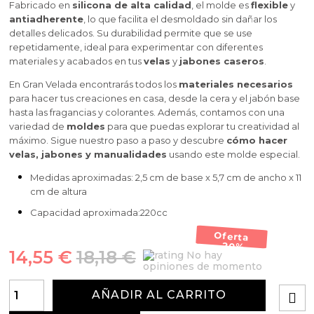
Fabricado en
silicona de alta calidad
, el molde es
flexible
y
antiadherente
, lo que facilita el desmoldado sin dañar los
detalles delicados. Su durabilidad permite que se use
repetidamente, ideal para experimentar con diferentes
materiales y acabados en tus
velas
y
jabones caseros
.
En Gran Velada encontrarás todos los
materiales necesarios
para hacer tus creaciones en casa, desde la cera y el jabón base
hasta las fragancias y colorantes. Además, contamos con una
variedad de
moldes
para que puedas explorar tu creatividad al
máximo. Sigue nuestro paso a paso y descubre
cómo hacer
velas, jabones y manualidades
usando este molde especial.
Medidas aproximadas: 2,5 cm de base x 5,7 cm de ancho x 11
cm de altura
Capacidad aproximada:220cc
Oferta
-20%
14,55 €
18,18 €
No hay
opiniones de momento
AÑADIR AL CARRITO