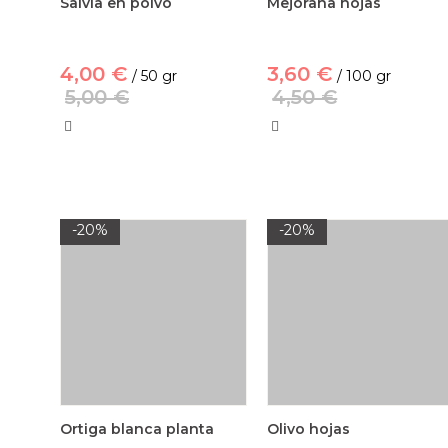
Salvia en polvo
Mejorana hojas
4,00 €
3,60 €
/ 50 gr
/ 100 gr
5,00 €
4,50 €
-20%
-20%
Ortiga blanca planta
Olivo hojas