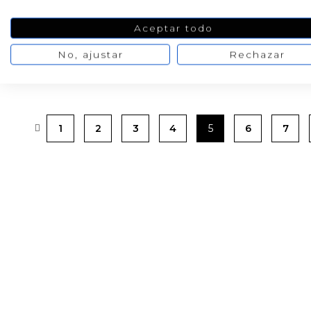
3,80 €
2,60 €
/ 100 gr
/ 100 gr
Aceptar todo
4,75 €
3,25 €
No, ajustar
Rechazar
1
2
3
4
5
6
7
PRODUCTOS PENSADOS PARA