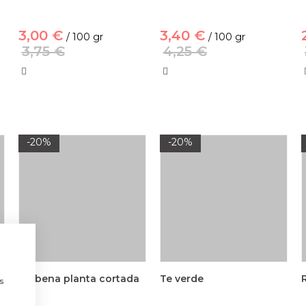
3,00 €
3,40 €
/ 100 gr
/ 100 gr
3,75 €
4,25 €
-20%
-20%
a
Verbena planta cortada
Te verde
s