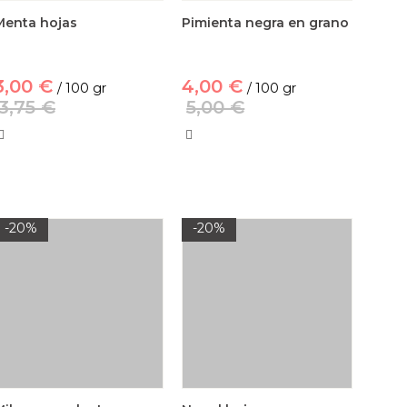
Menta hojas
Pimienta negra en grano
3,00 €
4,00 €
/ 100 gr
/ 100 gr
3,75 €
5,00 €
-20%
-20%