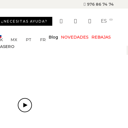
976 86 74 74
ES
¿NECESITAS AYUDA?
Blog
NOVEDADES
REBAJAS
SK
MX
PT
FR