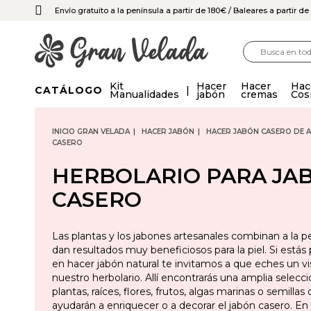
Envío gratuito a la península a partir de 180€
/ Baleares a partir d
Kit
Hacer
Hacer
Hac
CATÁLOGO
Manualidades
jabón
cremas
Cos
INICIO GRAN VELADA
HACER JABÓN
HACER JABÓN CASERO DE A
CASERO
HERBOLARIO PARA JA
CASERO
Las plantas y los jabones artesanales combinan a la p
dan resultados muy beneficiosos para la piel. Si está
en hacer jabón natural te invitamos a que eches un vi
nuestro herbolario. Allí encontrarás una amplia selecc
plantas, raíces, flores, frutos, algas marinas o semillas
ayudarán a enriquecer o a decorar el jabón casero. En