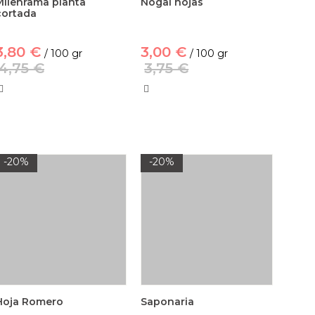
Milenrama planta
Nogal hojas
cortada
3,80 €
3,00 €
/ 100 gr
/ 100 gr
4,75 €
3,75 €
-20%
-20%
Hoja Romero
Saponaria