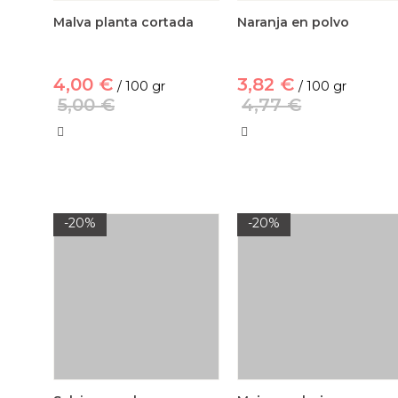
Malva planta cortada
Naranja en polvo
4,00 €
3,82 €
/ 100 gr
/ 100 gr
5,00 €
4,77 €
-20%
-20%