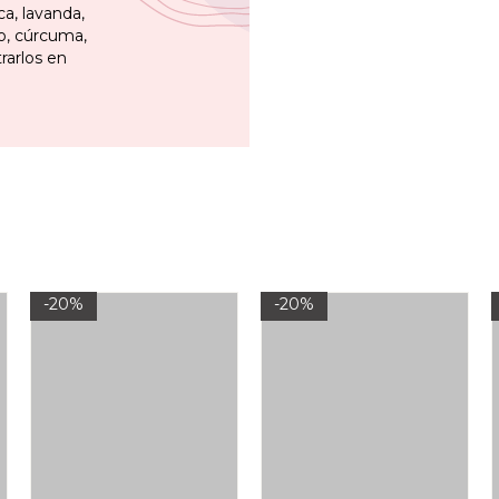
ca, lavanda,
vo, cúrcuma,
rarlos en
-20%
-20%