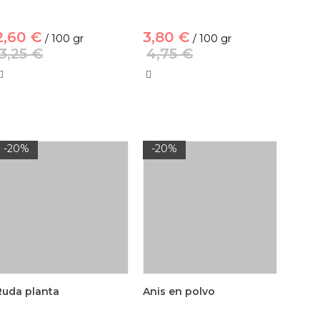
2,60 €
3,80 €
/ 100 gr
/ 100 gr
3,25 €
4,75 €
-20%
-20%
Ruda planta
Anis en polvo