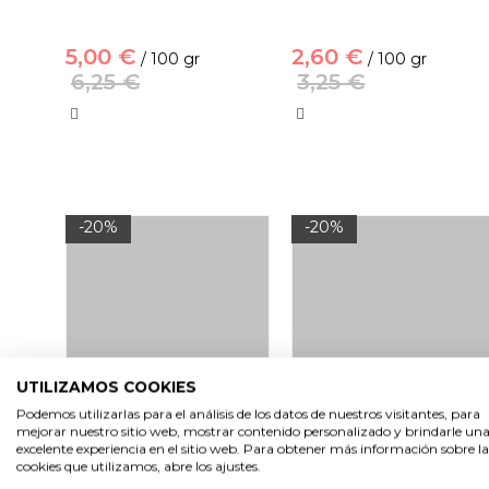
5,00 €
2,60 €
/ 100 gr
/ 100 gr
6,25 €
3,25 €
-20%
-20%
UTILIZAMOS COOKIES
Podemos utilizarlas para el análisis de los datos de nuestros visitantes, para
mejorar nuestro sitio web, mostrar contenido personalizado y brindarle un
Salvia planta cortada
Tomillo planta cortada
excelente experiencia en el sitio web. Para obtener más información sobre la
cookies que utilizamos, abre los ajustes.