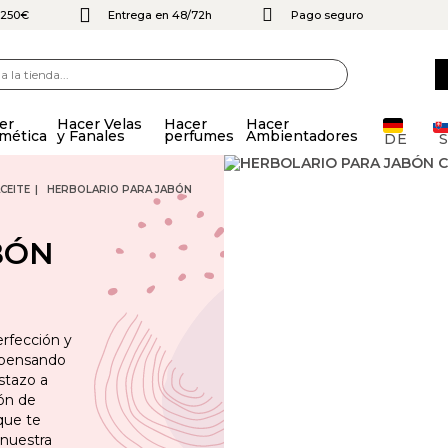
e 250€
Entrega en 48/72h
Pago seguro
er
Hacer Velas
Hacer
Hacer
mética
y Fanales
perfumes
Ambientadores
DE
CEITE
HERBOLARIO PARA JABÓN
BÓN
erfección y
s pensando
stazo a
ión de
 que te
 nuestra