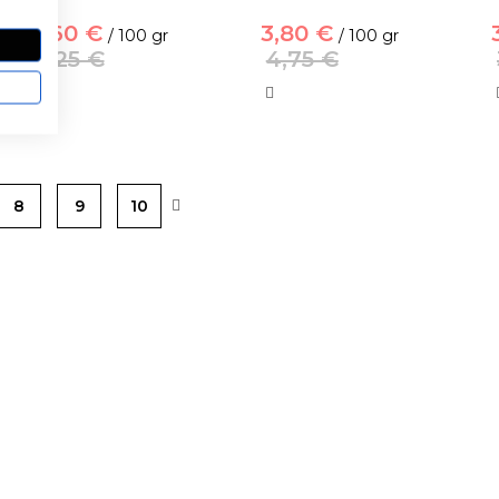
2,60 €
3,80 €
/ 100 gr
/ 100 gr
3,25 €
4,75 €
8
9
10
 TI