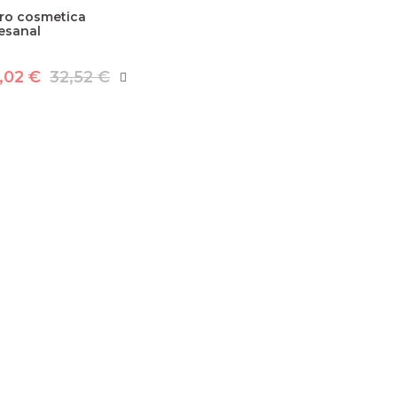
bro cosmetica
esanal
,02 €
32,52 €