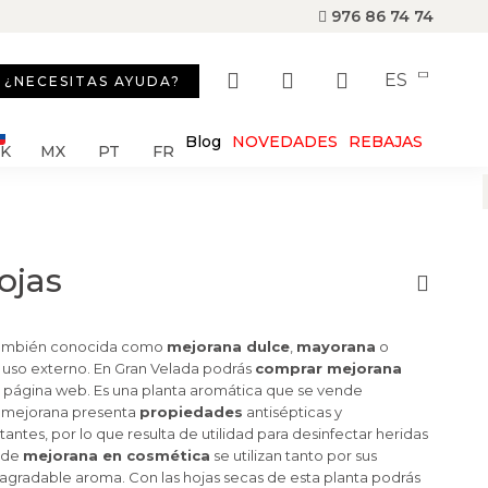
976 86 74 74
ES
¿NECESITAS AYUDA?
Blog
NOVEDADES
REBAJAS
SK
MX
PT
FR
ojas
 también conocida como
mejorana dulce
,
mayorana
o
a uso externo. En Gran Velada podrás
comprar mejorana
u página web. Es una planta aromática que se vende
a mejorana presenta
propiedades
antisépticas y
ntes, por lo que resulta de utilidad para desinfectar heridas
s de
mejorana en cosmética
se utilizan tanto por sus
gradable aroma. Con las hojas secas de esta planta podrás