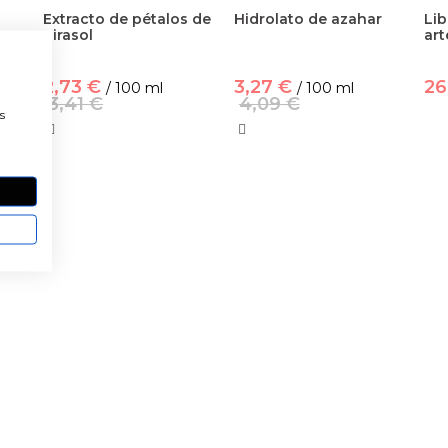
Extracto de pétalos de
Hidrolato de azahar
Li
girasol
art
2,73 €
3,27 €
26
/ 100 ml
/ 100 ml
a
3,41 €
4,09 €
s