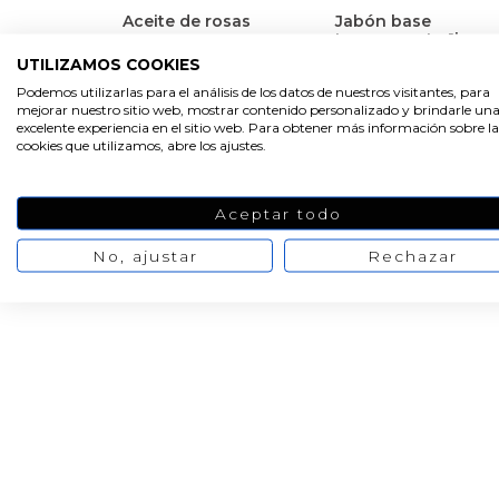
Aceite de rosas
Jabón base
transparente 1kg
UTILIZAMOS COOKIES
Podemos utilizarlas para el análisis de los datos de nuestros visitantes, para
3,09 €
7,00 €
9,34 €
/ 100 ml
mejorar nuestro sitio web, mostrar contenido personalizado y brindarle un
3,86 €
excelente experiencia en el sitio web. Para obtener más información sobre la
cookies que utilizamos, abre los ajustes.
Aceptar todo
No, ajustar
Rechazar