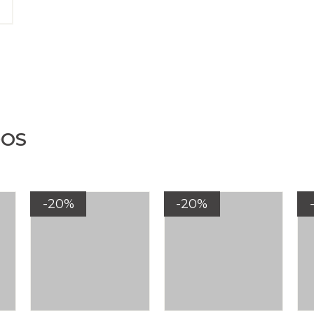
DOS
-20%
-20%