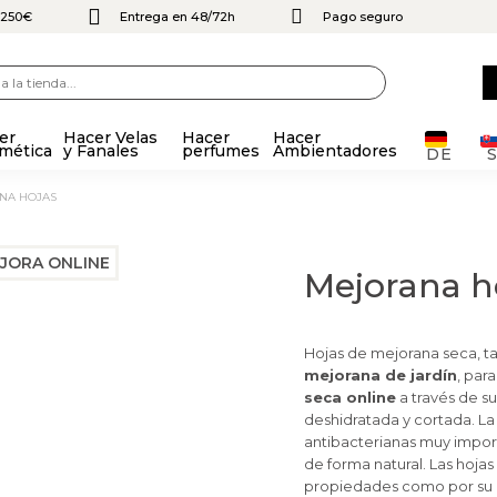
e 250€
Entrega en 48/72h
Pago seguro
er
Hacer Velas
Hacer
Hacer
mética
y Fanales
perfumes
Ambientadores
DE
ANA HOJAS
Mejorana h
Hojas de mejorana seca,
mejorana de jardín
, par
seca online
a través de s
deshidratada y cortada. L
antibacterianas muy importa
de forma natural. Las hoja
propiedades como por su a