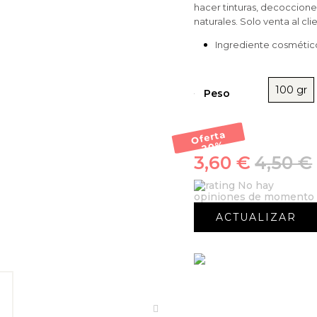
hacer tinturas, decoccion
naturales.
Solo venta al clie
Ingrediente cosmético
100 gr
Peso
Oferta
-20
%
3,60 €
4,50 €
No hay
opiniones de momento