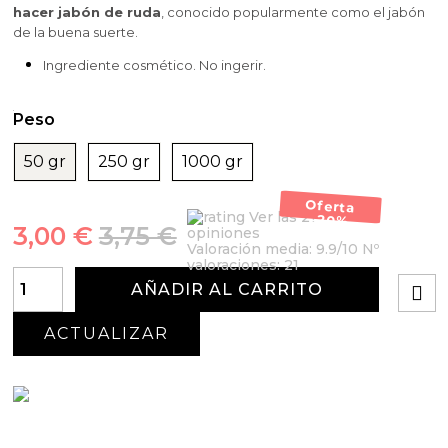
hacer jabón de ruda
, conocido popularmente como el jabón
de la buena suerte.
Ingrediente cosmético. No ingerir.
Peso
50 gr
250 gr
1000 gr
Oferta
Ver las 21
-20%
3,00 €
3,75 €
opiniones
Valoración media:
9.9
/10 Nº
valoraciones:
21
AÑADIR AL CARRITO