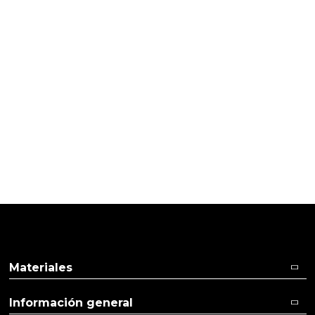
Cliente verificado
Es la mejor oferta de ruda que he encontrado
02/03/2015
Cliente verificado
Bien empaquetado y en buen estado
Ver más
Ver menos
Materiales
Información general