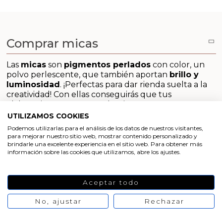
Aditivos para jabón y Cosmética
Productos químicos
Comprar micas
Accesorios
Las
micas
son
pigmentos perlados
con color, un
polvo perlescente, que también aportan
brillo y
Libros y revistas diy
luminosidad
.
¡Perfectas para dar rienda suelta a la
creatividad!
Con ellas conseguirás que tus
Conchas, caracolas y estrellas de mar
elaboraciones tengan un bonito
toque de color
y
un plus de
brillo
. Son muy sencillas de utilizar y el
UTILIZAMOS COOKIES
resultado es precioso.
¡Podrás darles multitud de
Materiales para detalles hechos a mano
Podemos utilizarlas para el análisis de los datos de nuestros visitantes,
usos! Nunca pasan de moda y es muy divertido
para mejorar nuestro sitio web, mostrar contenido personalizado y
trabajar con ellas. Con un poco de imaginación
brindarle una excelente experiencia en el sitio web. Para obtener más
Huerto ecologico
información sobre las cookies que utilizamos, abre los ajustes.
conseguirás creaciones espectaculares.
Estas son las
características
principales de las micas
Cosmética coreana K-Beauty
que puedes comprar en Gran Velada:
Aceptar todo
Material:
mica
Arenas de colores
No, ajustar
Rechazar
Origen: mineral