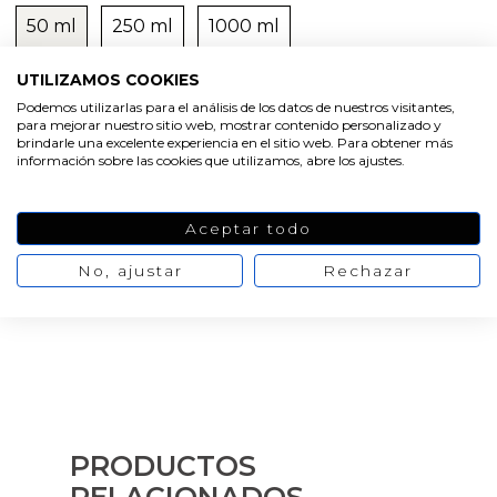
50 ml
250 ml
1000 ml
Oferta
UTILIZAMOS COOKIES
-20%
4,91 €
6,14 €
No hay opiniones
Podemos utilizarlas para el análisis de los datos de nuestros visitantes,
de momento
para mejorar nuestro sitio web, mostrar contenido personalizado y
brindarle una excelente experiencia en el sitio web. Para obtener más
información sobre las cookies que utilizamos, abre los ajustes.
AÑADIR AL CARRITO
Aceptar todo
No, ajustar
Rechazar
PRODUCTOS
RELACIONADOS