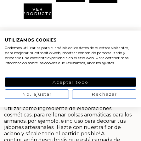
Aditivos para jabón y Cosmética
VER
PRODUCTO
Productos químicos
Accesorios
UTILIZAMOS COOKIES
Comprar flores de aciano
Podemos utilizarlas para el análisis de los datos de nuestros visitantes,
Libros y revistas diy
para mejorar nuestro sitio web, mostrar contenido personalizado y
brindarle una excelente experiencia en el sitio web. Para obtener más
En Gran Velada puedes
comprar flor de aciano
,
información sobre las cookies que utilizamos, abre los ajustes.
Conchas, caracolas y estrellas de mar
unas bonitas y vistosas flores azules que se venden
deshidratadas. Es precisamente la flor de aciano
donde se concentran las propiedades cosméticas de
Materiales para detalles hechos a mano
Aceptar todo
esta planta.
No, ajustar
Rechazar
Huerto ecologico
En nuestra tienda online puedes comprar flor de
aciano para uso cosmético y decorativo. Se puede
utilizar como ingrediente de elaboraciones
Cosmética coreana K-Beauty
cosméticas, para rellenar bolsas aromáticas para los
armarios, por ejemplo, e incluso para decorar tus
Arenas de colores
jabones artesanales. ¡Hazte con nuestra flor de
aciano y sácale todo el partido posible! A
continuación descubrirás que está cargada de