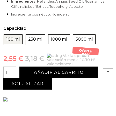
Ingredientes
: Helianthus Annuus Seed Oil, Rosmarinus
Officinalis Leaf Extract, Tocopheryl Acetate
Ingrediente cosmético. No ingerir.
Capacidad
100 ml
250 ml
1000 ml
5000 ml
Oferta
-20%
Ver la opinión
2,55 €
3,18 €
Valoración media:
10
/10 Nº
valoraciones:
1
AÑADIR AL CARRITO