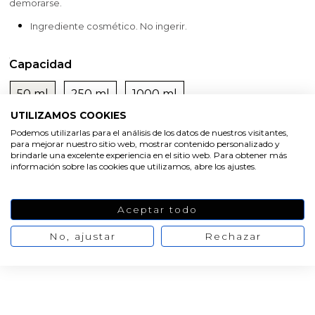
demorarse.
Ingrediente cosmético. No ingerir.
Capacidad
50 ml
250 ml
1000 ml
UTILIZAMOS COOKIES
Oferta
Podemos utilizarlas para el análisis de los datos de nuestros visitantes,
-20%
Ver la opinión
4,91 €
6,14 €
para mejorar nuestro sitio web, mostrar contenido personalizado y
Valoración media:
10
/10 Nº
brindarle una excelente experiencia en el sitio web. Para obtener más
valoraciones:
1
información sobre las cookies que utilizamos, abre los ajustes.
AÑADIR AL CARRITO
Aceptar todo
No, ajustar
Rechazar