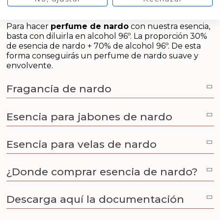
Arenas de colores
Notas de fondo: Nardo, benjuí, sándalo
Para hacer
perfume de nardo
con nuestra esencia,
Aceites y Mantecas
basta con diluirla en alcohol 96º. La proporción 30%
de esencia de nardo + 70% de alcohol 96º. De esta
forma conseguirás un perfume de nardo suave y
envolvente.
Fragancia de nardo
Esencia para jabones de nardo
Esencia para velas de nardo
¿Donde comprar esencia de nardo?
Descarga aquí la documentación