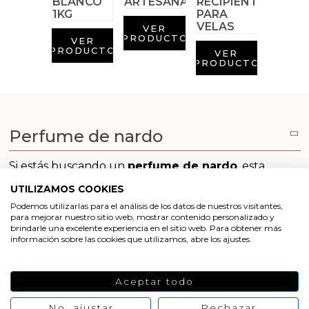
Arcillas
VER
Aditivos para jabón y Cosmética
PRODUCTO
VER
PRODUCTO
VER
PRODUCTO
Productos químicos
Accesorios
Perfume de nardo
Libros y revistas diy
Si estás buscando un
perfume de nardo
, esta
Conchas, caracolas y estrellas de mar
esencia de Gran Velada te va a encantar, ya que en
UTILIZAMOS COOKIES
ella el aroma a esta flor es el gran protagonista. Se
trata de una mezcla de sustancias aromáticas con
Podemos utilizarlas para el análisis de los datos de nuestros visitantes,
Materiales para detalles hechos a mano
para mejorar nuestro sitio web, mostrar contenido personalizado y
notas florales. El resultado es un aroma muy intenso
brindarle una excelente experiencia en el sitio web. Para obtener más
y penetrante.
información sobre las cookies que utilizamos, abre los ajustes.
Huerto ecologico
La pirámide olfativa de esta esencia es:
Notas de salida: Nardo, ylang-ylang
Cosmética coreana K-Beauty
Aceptar todo
Notas de corazón: Nardo
No, ajustar
Rechazar