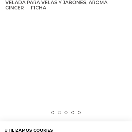
Esencia aromatica ginger fresh
UTILIZAMOS COOKIES