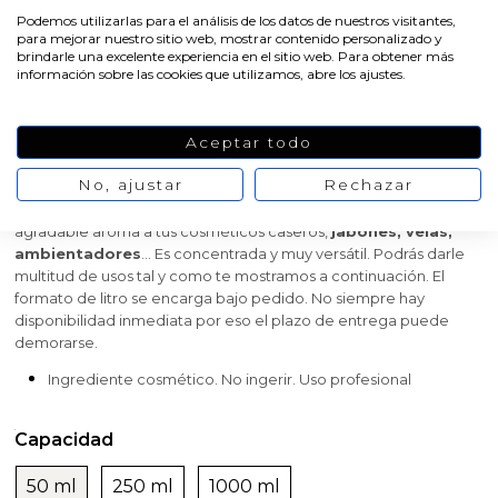
Podemos utilizarlas para el análisis de los datos de nuestros visitantes,
para mejorar nuestro sitio web, mostrar contenido personalizado y
Una combinación única de notas cítricas, especiadas y dulces, así
brindarle una excelente experiencia en el sitio web. Para obtener más
información sobre las cookies que utilizamos, abre los ajustes.
es la
esencia aromática Ginger fresh
que puedes comprar
en Gran Velada. Encontrarás el toque picante y especiado del
jengibre; matices cítricos y frescos de limón y notas dulces y
Aceptar todo
cálidas de canela y almendras. ¡Una combinación perfecta! Esta
esencia es ideal para aromatizar las formulaciones cosméticas
No, ajustar
Rechazar
que hagas en casa. Con ella podrás hacer
perfumes caseros
de forma fácil y rápida y, además, te servirá para darle un
agradable aroma a tus cosméticos caseros,
jabones, velas,
ambientadores
... Es concentrada y muy versátil. Podrás darle
multitud de usos tal y como te mostramos a continuación. El
formato de litro se encarga bajo pedido. No siempre hay
disponibilidad inmediata por eso el plazo de entrega puede
demorarse.
Ingrediente cosmético. No ingerir.
Uso profesional
Capacidad
50 ml
250 ml
1000 ml