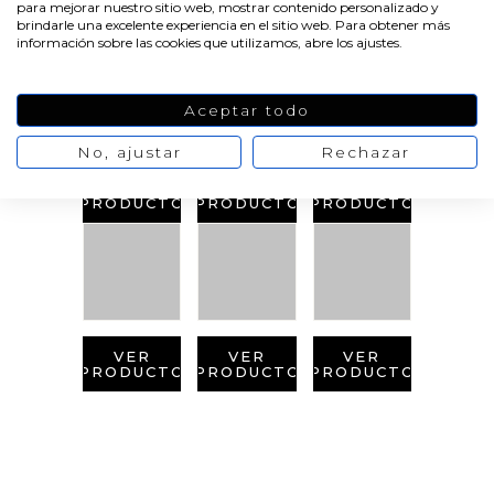
RELACIONADOS
para mejorar nuestro sitio web, mostrar contenido personalizado y
brindarle una excelente experiencia en el sitio web. Para obtener más
información sobre las cookies que utilizamos, abre los ajustes.
Aceptar todo
No, ajustar
Rechazar
VER
VER
VER
PRODUCTO
PRODUCTO
PRODUCTO
VER
VER
VER
PRODUCTO
PRODUCTO
PRODUCTO