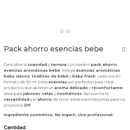
Pack ahorro esencias bebe
Descubre la
suavidad
y
ternura
con nuestro
pack ahorro
esencias aromáticas bebé
. Incluye
esencias aromáticas
baby classic
,
toallitas de bebé
y
baby fresh
, cada una en
formato de 50 ml. Estas
esencias
son perfectas para crear
productos que aportan un
aroma delicado
y
reconfortante
,
ideal para
jabones
,
velas
y
cosméticos
. Aprovecha la
versatilidad
y el
ahorro
de tener estas esencias juntas para tus
proyectos
DIY
.
Ingrediente cosmético. No ingerir. Uso profesional.
Cantidad