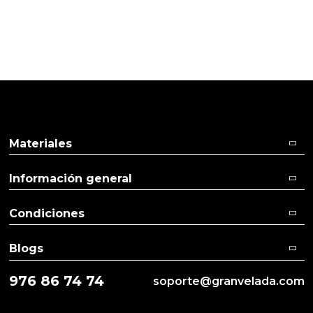
Me ENCANTAN huelen súper bien. La de baby classic
es la que más huele a colonia de bebé, huele a
nenuco. Las demás huelen súper bien, a limpio.
Repetiré seguro!
Materiales
Información general
Condiciones
Blogs
976 86 74 74
soporte@granvelada.com