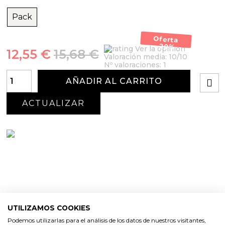
Pack
Oferta
-20%
Ver la opinión
12,55 €
15,68 €
Valoración media:
10
/10
Nº valoraciones:
1
AÑADIR AL CARRITO
UTILIZAMOS COOKIES
PRODUCTOS
Podemos utilizarlas para el análisis de los datos de nuestros visitantes,