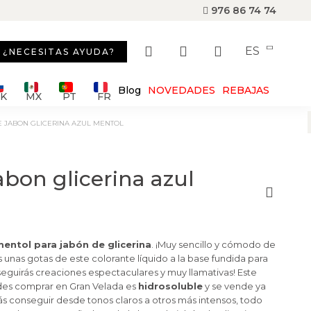
976 86 74 74
ES
¿NECESITAS AYUDA?
Blog
NOVEDADES
REBAJAS
SK
MX
PT
FR
E JABON GLICERINA AZUL MENTOL
abon glicerina azul
mentol para jabón de glicerina
. ¡Muy sencillo y cómodo de
 unas gotas de este colorante líquido a la base fundida para
seguirás creaciones espectaculares y muy llamativas! Este
des comprar en Gran Velada es
hidrosoluble
y se vende ya
rás conseguir desde tonos claros a otros más intensos, todo