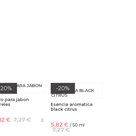
-20%
-20%
lo para jabon
reles
Esencia aromatica
black citrus
82 €
7,27 €
5,82 €
/ 50 ml
7,27 €