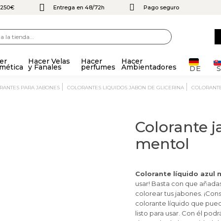
e 250€
Entrega en 48/72h
Pago seguro
er
Hacer Velas
Hacer
Hacer
mética
y Fanales
perfumes
Ambientadores
DE
ORANTES PARA JABONES
COLORANTES LIQUIDOS JABON DE GLICERINA
COLORANT
Colorante j
mentol
Colorante líquido azul 
usar! Basta con que añadas
colorear tus jabones. ¡Con
colorante líquido que pue
listo para usar. Con él pod