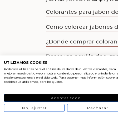
Colorantes para jabon de
Como colorear jabones d
¿Donde comprar colorante
Descarga aquí la docum
UTILIZAMOS COOKIES
Podemos utilizarlas para el análisis de los datos de nuestros visitantes, para
Descarga las etiquetas d
mejorar nuestro sitio web, mostrar contenido personalizado y brindarle un
excelente experiencia en el sitio web. Para obtener más información sobre la
cookies que utilizamos, abre los ajustes.
Aceptar todo
No, ajustar
TE MOSTRAMOS CÓMO
Rechazar