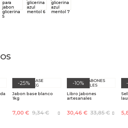
DOS
-25%
-10%
ada
Jabon base blanco
Libro jabones
Sel
1kg
artesanales
lau
7,00 €
9,34 €
30,46 €
33,85 €
5,