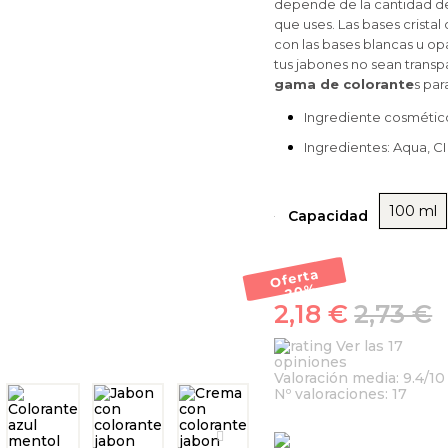
depende de la cantidad de
que uses. Las bases cristal
con las bases blancas u op
tus jabones no sean trans
gama de colorante
s par
Ingrediente cosmético.
Ingredientes: Aqua, CI
100 ml
Capacidad
Oferta
-20
%
2,18 €
2,73 €
Ver las 17
opiniones
Valoración media:
9.4
/10
Nº valoraciones:
17