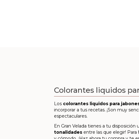
Colorantes liquidos pa
Los
colorantes liquidos para jabones
incorporar a tus recetas. ¡Son muy senci
espectaculares.
En Gran Velada tienes a tu disposición 
tonalidades
entre las que elegir! Para 
y cómodo. ¡Haz ahora tu compra y te env