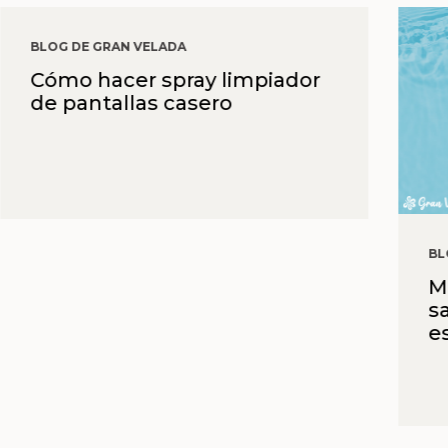
BLOG DE GRAN VELADA
Cómo hacer spray limpiador
de pantallas casero
BL
M
s
e