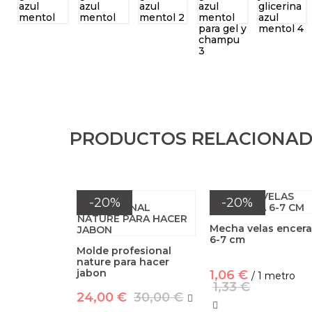
PRODUCTOS RELACIONA
-20%
-20%
Mecha velas encer
6-7 cm
Molde profesional
nature para hacer
jabon
1,06 €
/ 1 metro
1,33 €
24,00 €
30,00 €