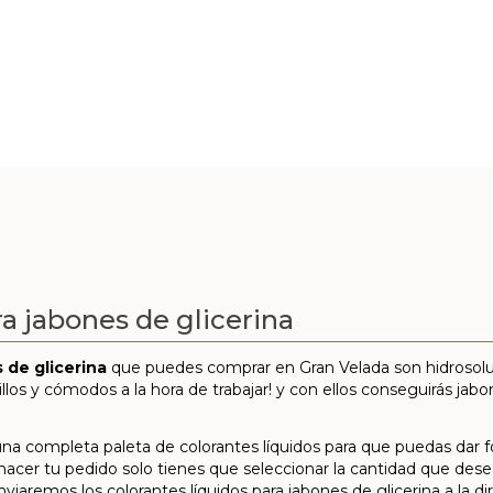
ra jabones de glicerina
 de glicerina
que puedes comprar en Gran Velada son hidrosolub
llos y cómodos a la hora de trabajar! y con ellos conseguirás jabo
una completa paleta de colorantes líquidos para que puedas dar f
hacer tu pedido solo tienes que seleccionar la cantidad que deseas 
iaremos los colorantes líquidos para jabones de glicerina a la di