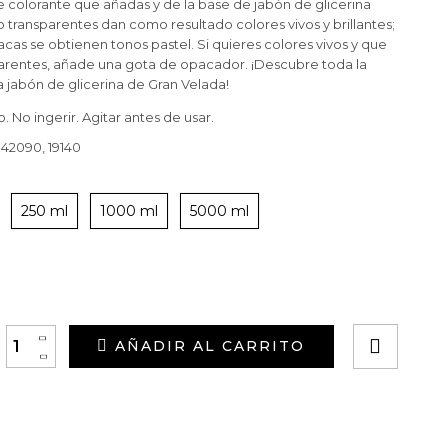
 colorante que añadas y de la base de jabón de glicerina
 o transparentes dan como resultado colores vivos y brillantes;
acas se obtienen tonos pastel. Si quieres colores vivos y que
parentes, añade una gota de opacador. ¡Descubre toda la
a jabón de glicerina de Gran Velada!
 No ingerir. Agitar antes de usar.
 42090, 19140
250 ml
1000 ml
5000 ml
+
AÑADIR AL CARRITO
-