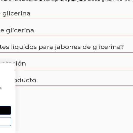
 glicerina
e glicerina
s liquidos para jabones de glicerina?
entación
el producto
a
s