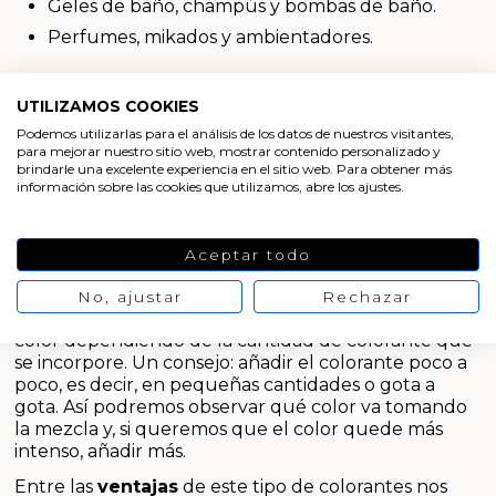
Geles de baño, champús y bombas de baño.
Aceites y Mantecas
Perfumes, mikados y ambientadores.
Aceites Esenciales
Así podremos dar nuestros colores favoritos a todas
las creaciones cosméticas y productos de belleza.
UTILIZAMOS COOKIES
Son unos colorantes de lo más versátiles a los que
Podemos utilizarlas para el análisis de los datos de nuestros visitantes,
podremos darle numerosos usos.
para mejorar nuestro sitio web, mostrar contenido personalizado y
brindarle una excelente experiencia en el sitio web. Para obtener más
Este tipo de
colorantes líquidos
, solubles en agua,
información sobre las cookies que utilizamos, abre los ajustes.
son de muy
fácil aplicación.
Se vende listos para
usar y añadiendo unas pocas gotas en nuestra
formulación a colorear. Al ser concentrados cunden
Aceptar todo
mucho, y bastará con añadir una pequeña cantidad
para conseguir tintar cualquier preparado. Además
No, ajustar
Rechazar
nos permitirá jugar con distintas intensidades de
color dependiendo de la cantidad de colorante que
se incorpore. Un consejo: añadir el colorante poco a
poco, es decir, en pequeñas cantidades o gota a
gota. Así podremos observar qué color va tomando
la mezcla y, si queremos que el color quede más
intenso, añadir más.
Entre las
ventajas
de este tipo de colorantes nos