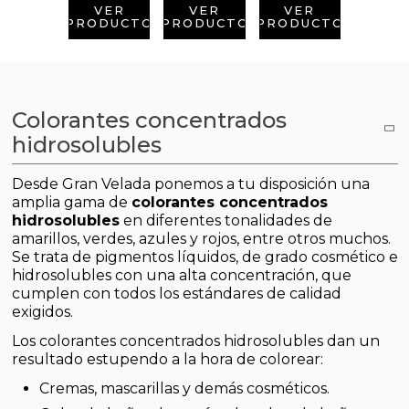
Aditivos para jabón y Cosmética
VER
VER
VER
PRODUCTO
PRODUCTO
PRODUCTO
Productos químicos
Accesorios
Colorantes concentrados
hidrosolubles
Libros y revistas diy
Desde Gran Velada ponemos a tu disposición una
Conchas, caracolas y estrellas de mar
amplia gama de
colorantes concentrados
hidrosolubles
en diferentes tonalidades de
Materiales para detalles hechos a mano
amarillos, verdes, azules y rojos, entre otros muchos.
Se trata de pigmentos líquidos, de grado cosmético e
hidrosolubles con una alta concentración, que
Huerto ecologico
cumplen con todos los estándares de calidad
exigidos.
Cosmética coreana K-Beauty
Los colorantes concentrados hidrosolubles dan un
resultado estupendo a la hora de colorear:
Arenas de colores
Cremas, mascarillas y demás cosméticos.