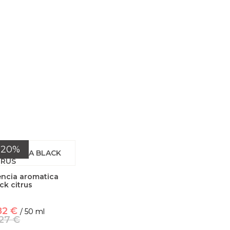
-20%
encia aromatica
ck citrus
82 €
/ 50 ml
,27 €