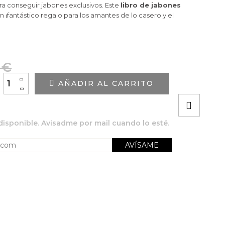
ra conseguir jabones exclusivos. Este
libro de jabones
 ¡fantástico regalo para los amantes de lo casero y el
 €
+
AÑADIR AL CARRITO
-
disponible. Avisadme por mail cuando lo esté.