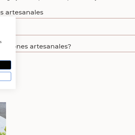
s artesanales
a
s
 jabones artesanales?