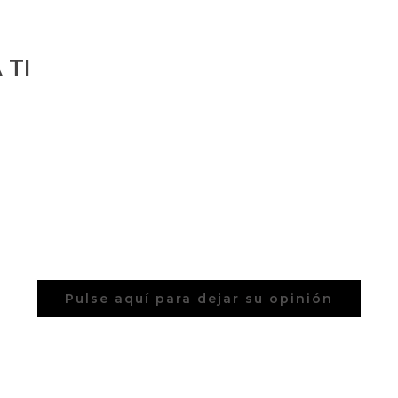
 TI
Pulse aquí para dejar su opinión