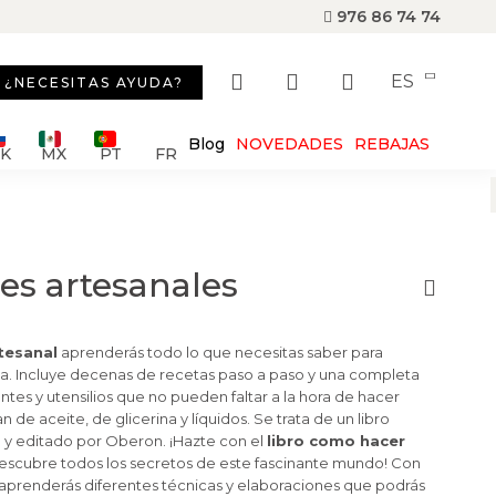
976 86 74 74
ES
¿NECESITAS AYUDA?
Blog
NOVEDADES
REBAJAS
SK
MX
PT
FR
es artesanales
rtesanal
aprenderás todo lo que necesitas saber para
sa. Incluye decenas de recetas paso a paso y una completa
ntes y utensilios que no pueden faltar a la hora de hacer
 de aceite, de glicerina y líquidos. Se trata de un libro
 y editado por Oberon. ¡Hazte con el
libro como hacer
escubre todos los secretos de este fascinante mundo! Con
l, aprenderás diferentes técnicas y elaboraciones que podrás