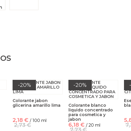
DOS
-20%
-20%
Colorante jabon
Es
glicerina amarillo lima
Colorante blanco
bla
liquido concentrado
para cosmetica y
jabon
2,18 €
5,
/ 100 ml
6,18 €
2,73 €
7
/ 20 ml
7,73 €