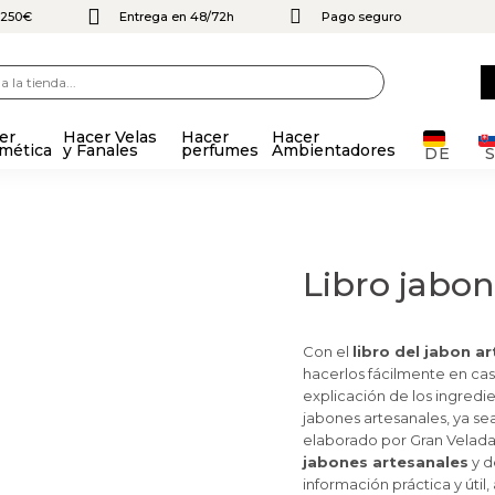
e 250€
Entrega en 48/72h
Pago seguro
er
Hacer Velas
Hacer
Hacer
mética
y Fanales
perfumes
Ambientadores
DE
Libro jabon
Con el
libro del jabon a
hacerlos fácilmente en ca
explicación de los ingredie
jabones artesanales, ya sean
elaborado por Gran Velada
jabones artesanales
y d
información práctica y úti