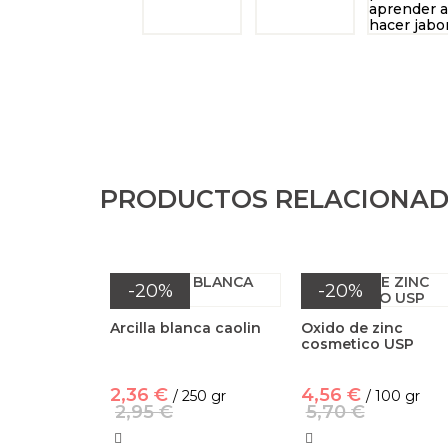
PRODUCTOS RELACIONA
-20%
-20%
Arcilla blanca caolin
Oxido de zinc
cosmetico USP
2,36 €
4,56 €
/ 250 gr
/ 100 gr
2,95 €
5,70 €