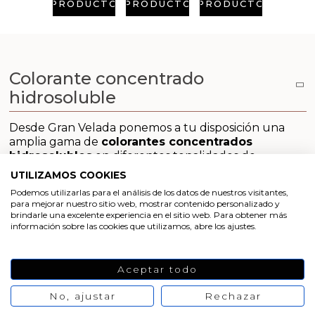
Aditivos para jabón y Cosmética
PRODUCTO
PRODUCTO
PRODUCTO
Productos químicos
Accesorios
Colorante concentrado
hidrosoluble
Libros y revistas diy
Desde Gran Velada ponemos a tu disposición una
amplia gama de
colorantes concentrados
Conchas, caracolas y estrellas de mar
hidrosolubles
en diferentes tonalidades de
amarillos, verdes, azules y rojos, entre otros muchos.
UTILIZAMOS COOKIES
Materiales para detalles hechos a mano
Se trata de pigmentos líquidos, de grado cosmético e
Podemos utilizarlas para el análisis de los datos de nuestros visitantes,
hidrosolubles con una alta concentración, que
para mejorar nuestro sitio web, mostrar contenido personalizado y
cumplen con todos los estándares de calidad
Huerto ecologico
brindarle una excelente experiencia en el sitio web. Para obtener más
exigidos.
información sobre las cookies que utilizamos, abre los ajustes.
Los colorantes concentrados hidrosolubles dan un
Cosmética coreana K-Beauty
resultado estupendo a la hora de colorear:
Aceptar todo
Arenas de colores
Cremas, mascarillas y demás cosméticos.
No, ajustar
Rechazar
Geles de baño, champús y bombas de baño.