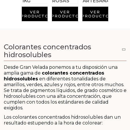
Arcillas
VER
VER
VER
Aditivos para jabón y Cosmética
PRODUCTO
PRODUCTO
PRODUCTO
Productos químicos
Accesorios
Colorantes concentrados
hidrosolubles
Libros y revistas diy
Desde Gran Velada ponemos a tu disposición una
amplia gama de
colorantes concentrados
Conchas, caracolas y estrellas de mar
hidrosolubles
en diferentes tonalidades de
amarillos, verdes, azules y rojos, entre otros muchos.
Materiales para detalles hechos a mano
Se trata de pigmentos líquidos, de grado cosmético e
hidrosolubles con una alta concentración, que
cumplen con todos los estándares de calidad
Huerto ecologico
exigidos.
Los colorantes concentrados hidrosolubles dan un
Cosmética coreana K-Beauty
resultado estupendo a la hora de colorear: