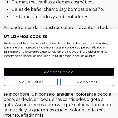
Arenas de colores
Cremas, mascarillas y demás cosméticos.
Geles de baño, champús y bombas de baño.
Aceites y Mantecas
Perfumes, mikados y ambientadores.
Así podremos dar nuestros colores favoritos a todas
las creaciones cosméticas y productos de belleza.
UTILIZAMOS COOKIES
Son unos colorantes de lo más versátiles a los que
podremos darle numerosos usos.
Podemos utilizarlas para el análisis de los datos de nuestros visitantes,
para mejorar nuestro sitio web, mostrar contenido personalizado y
brindarle una excelente experiencia en el sitio web. Para obtener más
Este tipo de
colorantes líquidos
, solubles en agua,
información sobre las cookies que utilizamos, abre los ajustes.
son de muy
fácil aplicación.
Se vende listos para
usar y añadiendo unas pocas gotas en nuestra
formulación a colorear. Al ser concentrados cunden
Aceptar todo
mucho, y bastará con añadir una pequeña cantidad
para conseguir tintar cualquier preparado. Además
No, ajustar
Rechazar
nos permitirá jugar con distintas intensidades de
color dependiendo de la cantidad de colorante que
se incorpore. Un consejo: añadir el colorante poco a
poco, es decir, en pequeñas cantidades o gota a
gota. Así podremos observar qué color va tomando
la mezcla y, si queremos que el color quede más
intenso, añadir más.