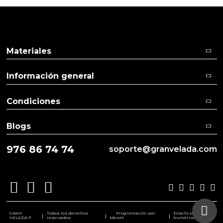
Materiales
Información general
Condiciones
Blogs
976 86 74 74
soporte@granvelada.com
GRAN
Todos los derechos
Programación por
Diseño por
|
|
|
VELADA ©
reservados
Idenet
Numéricco