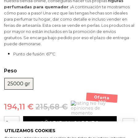
nuestra tienda online, conseguirás hacer tus propias
figuras
perfumadas para quemador
. ¡A continuación te mostramos
cómo paso a paso! Una vez que las tengas hechas son ideales
para perfumar tu hogar, dar como detalle e incluso vender en
ferias de artesanía. Esta cera se vende en perlas. Los productos al
por mayor no están incluidos en la promoción de envíos
gratuitos. Se encarga bajo pedido por eso el plazo de entrega
puede demorarse.
Punto de fusión: 67ºC
Peso
25000 gr
Oferta
-10%
No hay
194,11 €
215,68 €
opiniones de
momento
AÑADIR AL CARRITO
UTILIZAMOS COOKIES