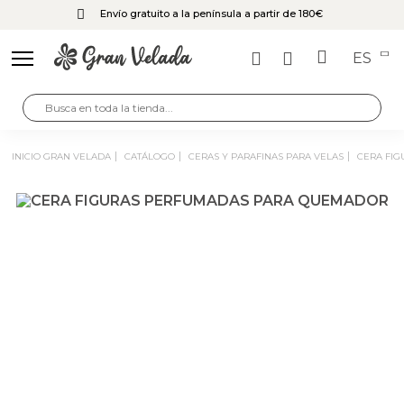
Envío gratuito a la península a partir de 180€
ES
INICIO GRAN VELADA
CATÁLOGO
CERAS Y PARAFINAS PARA VELAS
CERA F