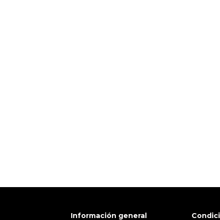
 TI
Pulse aquí para dejar su opinión
Información general
Condic