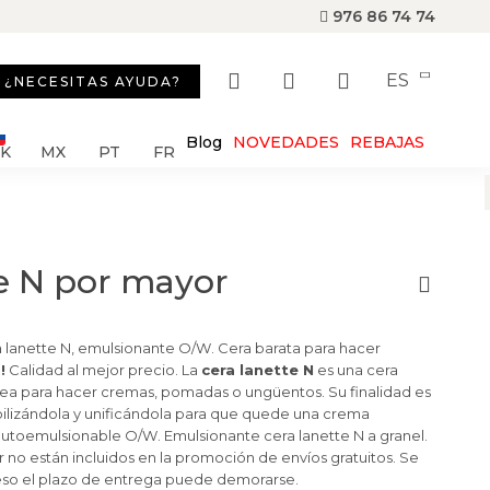
976 86 74 74
ES
¿NECESITAS AYUDA?
Blog
NOVEDADES
REBAJAS
SK
MX
PT
FR
te N por mayor
 lanette N, emulsionante O/W. Cera barata para hacer
!
Calidad al mejor precio. La
cera lanette N
es una cera
a para hacer cremas, pomadas o ungüentos. Su finalidad es
bilizándola y unificándola para que quede una crema
autoemulsionable O/W
. Emulsionante cera lanette N a granel.
 no están incluidos en la promoción de envíos gratuitos. Se
eso el plazo de entrega puede demorarse.