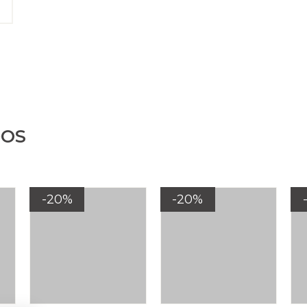
DOS
-20%
-20%