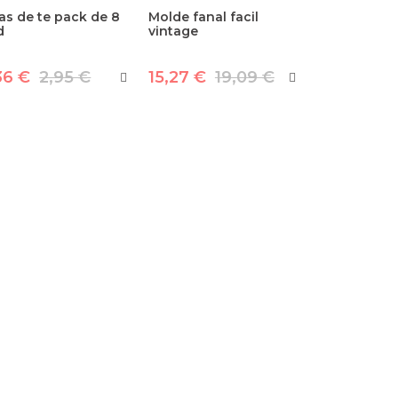
as de te pack de 8
Molde fanal facil
d
vintage
36 €
2,95 €
15,27 €
19,09 €