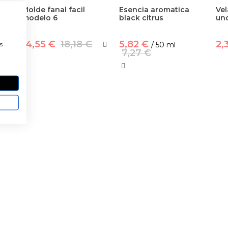
a
Molde fanal facil
Esencia aromatica
Vel
modelo 6
black citrus
un
a
14,55 €
18,18 €
5,82 €
2,
s
/ 50 ml
7,27 €