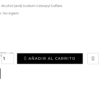
 Alcohol (and) Sodium Cetearyl Sulfate.
. No ingerir.
73 €
AÑADIR AL CARRITO