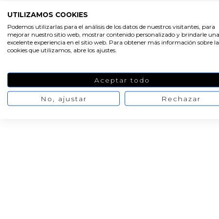
Conchas de mar
Colorante velas ros
UTILIZAMOS COOKIES
purple clam 1 kg
blush pigmento
Podemos utilizarlas para el análisis de los datos de nuestros visitantes, para
mejorar nuestro sitio web, mostrar contenido personalizado y brindarle un
4,00 €
5,00 €
3,27 €
excelente experiencia en el sitio web. Para obtener más información sobre la
/ 30 cc
4,09 €
cookies que utilizamos, abre los ajustes.
Aceptar todo
No, ajustar
Rechazar