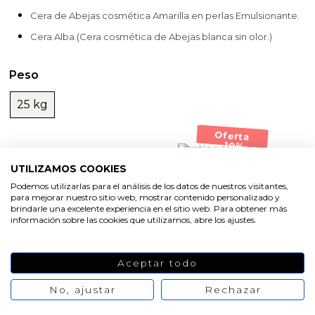
Cera de Abejas cosmética Amarilla en perlas Emulsionante.
Cera Alba (Cera cosmética de Abejas blanca sin olor.)
Peso
25 kg
Oferta
-10%
No hay
447,08 €
496,75 €
opiniones de
UTILIZAMOS COOKIES
momento
Podemos utilizarlas para el análisis de los datos de nuestros visitantes,
AÑADIR AL CARRITO
para mejorar nuestro sitio web, mostrar contenido personalizado y
brindarle una excelente experiencia en el sitio web. Para obtener más
información sobre las cookies que utilizamos, abre los ajustes.
Aceptar todo
No, ajustar
Rechazar