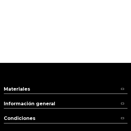
PRODUCTOS PENSADOS PARA
TI
Pulse aquí para dejar su opinión
Materiales
Información general
Condiciones