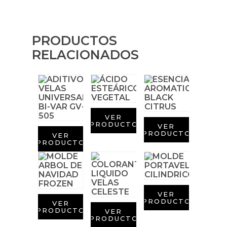
Aditivos para jabón y Cosmética
Productos químicos
PRODUCTOS
RELACIONADOS
Accesorios
Libros y revistas diy
Conchas, caracolas y estrellas de mar
VER
PRODUCTO
VER
Materiales para detalles hechos a mano
PRODUCTO
VER
PRODUCTO
Huerto ecologico
Cosmética coreana K-Beauty
VER
PRODUCTO
VER
Arenas de colores
PRODUCTO
VER
PRODUCTO