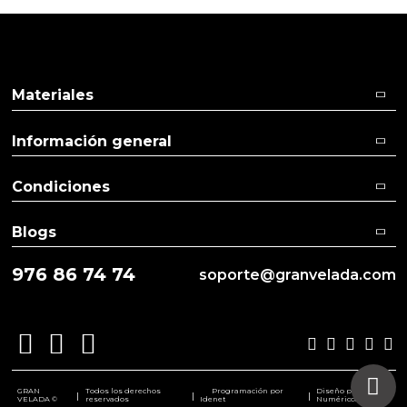
Materiales
Información general
Condiciones
Blogs
976 86 74 74
soporte@granvelada.com
GRAN
Todos los derechos
Programación por
Diseño por
|
|
|
VELADA ©
reservados
Idenet
Numéricco