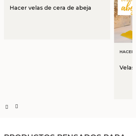
Hacer velas de cera de abeja
HACER
Velas