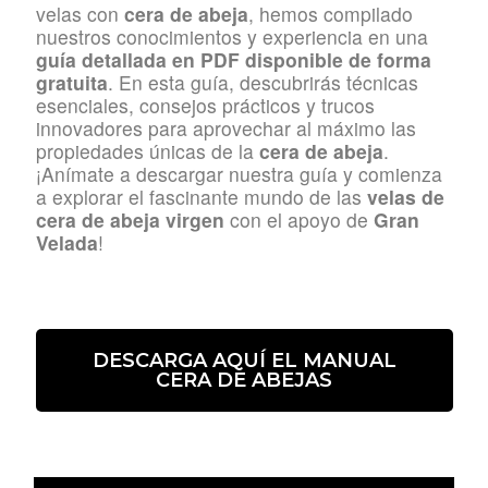
velas con
cera de abeja
, hemos compilado
nuestros conocimientos y experiencia en una
guía detallada en
PDF disponible de forma
gratuita
. En esta guía, descubrirás técnicas
esenciales, consejos prácticos y trucos
innovadores para aprovechar al máximo las
propiedades únicas de la
cera de abeja
.
¡Anímate a descargar nuestra guía y comienza
a explorar el fascinante mundo de las
velas de
cera de abeja virgen
con el apoyo de
Gran
Velada
!
DESCARGA AQUÍ EL MANUAL
CERA DE ABEJAS