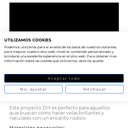
UTILIZAMOS COOKIES
Podemos utilizarlas para el análisis de los datos de nuestros visitantes,
para mejorar nuestro sitio web, mostrar contenido personalizado y
brindarle una excelente experiencia en el sitio web. Para obtener más
información sobre las cookies que utilizamos, abre los ajustes.
Aceptar todo
Las velas enrolladas hechas con
láminas de
No, ajustar
Rechazar
cera de abeja virgen
son una manera sencilla
y gratificante de crear velas aromáticas en casa.
Este proyecto DIY es perfecto para aquellos
que buscan cómo hacer velas brillantes y
naturales con un encanto rústico.
Materiales necesarios: