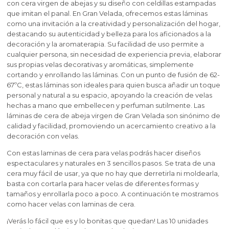
Arcillas, sales y exfoliantes para añadir al jabón de
Pegatinas Gran Velada
Arcillas, sales, exfoliantes
Manualidades con Conchas
con cera virgen de abejas y su diseño con celdillas estampadas
Esencias Aromáticas de Navidad para hacer
Glicerina diy
Kits para detalles de bautizo
Aditivos para jabon liquido y champu
Bases para bombas y sales de baño
Herbolario cosmético
que imitan el panal. En Gran Velada, ofrecemos estas láminas
perfume
Jarras para hacer Velas
Moldes para velas 3d
como una invitación a la creatividad y personalización del hogar,
Extractos vegetales
Principios activos cosmeticos
Utensilios para elaborar jabon de aceite en casa
destacando su autenticidad y belleza para los aficionados a la
Inclusiones para hacer jabón en barra
Envases para sales de baño
Kits para hacer perfumes en casa
Alcalifuertes
Aditivos Textura para Cremas Caseras DIY
Esencias Aromáticas Extra Concentradas para
decoración y la aromaterapia. Su facilidad de uso permite a
Moldes para velas cilindricas
Espátulas para mascarillas
Esencias de perfume para jabón
Ceras cosmeticas
cualquier persona, sin necesidad de experiencia previa, elaborar
hacer perfume
Esencias de perfume para jabón y champú
Kits esotericos
Conservantes para Cremas Caseras
Utensilios para hacer jabon glicerina
sus propias velas decorativas y aromáticas, simplemente
Moldes para velas redondas
cortando y enrollando las láminas. Con un punto de fusión de 62-
Gránulos Exfoliantes
Conservantes y Reguladores de PH para Jabón
Esencias Aromáticas Exóticas para hacer perfume
67ºC, estas láminas son ideales para quien busca añadir un toque
Herbolario Cosmético para hacer jabones de
Kit manualidades navidad
Conservantes
Colorantes concentrados líquidos
personal y natural a su espacio, apoyando la creación de velas
Moldes de buda para velas
Glicerina
Envases
Extractos vegetales para jabón
hechas a mano que embellecen y perfuman sutilmente. Las
Esencias Aromáticas Infantiles para hacer
Kits manualidades halloween
Plantas para hacer macerados
Colorantes naturales para cremas caseras
láminas de cera de abeja virgen de Gran Velada son sinónimo de
perfume
Moldes para velas grandes
calidad y facilidad, promoviendo un acercamiento creativo a la
Cortador de jabon profesional
Tensioactivos
Herbolario para Jabón Casero
decoración con velas. ​
Kits para detalles de comunión
Purpurinas, nacarantes y micas para champú y gel
Colorantes en polvo para cremas
Moldes para hacer Velas Étnicas
Con estas laminas de cera para velas podrás hacer diseños
Ceras para hacer jabón
Utensilios
espectaculares y naturales en 3 sencillos pasos. Se trata de una
Esencias aromáticas para dar aroma a tus Cremas
cera muy fácil de usar, ya que no hay que derretirla ni moldearla,
Moldes para hacer velas navidad
Aditivos para velas
Glitters, micas y nacarantes para hacer jabón
basta con cortarla para hacer velas de diferentes formas y
Contratipos de Perfume para Hacer Cremas
tamaños y enrollarla poco a poco. A continuación te mostramos
Moldes de Souvenirs para hacer velas DIY
como hacer velas con laminas de cera.
Sales aromáticas
Semillas y Partículas Decorativas y Exfoliantes
Aceites esenciales para hacer Cremas
¡Verás lo fácil que es y lo bonitas que quedan! Las 10 unidades
Moldes para hacer velas Halloween