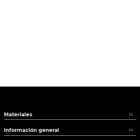
PRODUCTOS PENSADOS PARA
TI
Pulse aquí para dejar su opinión
Materiales
Información general