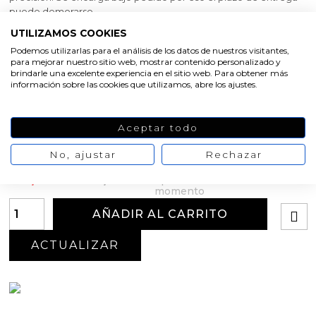
puede demorarse.
UTILIZAMOS COOKIES
Capacidad: 1 ml
Podemos utilizarlas para el análisis de los datos de nuestros visitantes,
Medidas: 15,8 cm de largo
para mejorar nuestro sitio web, mostrar contenido personalizado y
brindarle una excelente experiencia en el sitio web. Para obtener más
información sobre las cookies que utilizamos, abre los ajustes.
Cantidad
Pack de 500 ud
Aceptar todo
Oferta
No, ajustar
Rechazar
-30%
No hay
38,02 €
54,32 €
opiniones de
momento
AÑADIR AL CARRITO