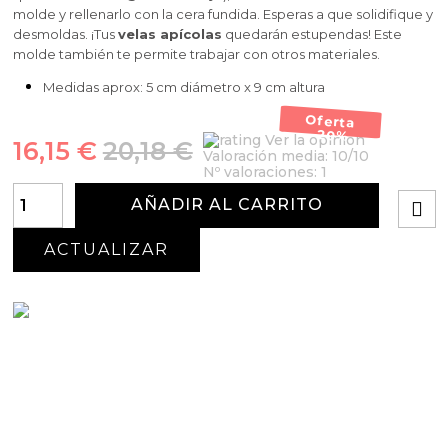
molde y rellenarlo con la cera fundida. Esperas a que solidifique y
desmoldas. ¡Tus
velas apícolas
quedarán estupendas! Este
molde también te permite trabajar con otros materiales.
Medidas aprox: 5 cm diámetro x 9 cm altura
Oferta
-20%
Ver la opinión
16,15 €
20,18 €
Valoración media:
10
/10
Nº valoraciones:
1
AÑADIR AL CARRITO