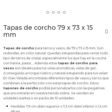
Tapas de corcho 79 x 73 x 15
mm
Tapas de corcho
para tarros y vasos, de 79 x 73 x 15 mm. Son
redondas, en color natural. Quedan estupendas para cerrar todo
tipo de tarros de cristal, especialmente los que hay en la cocina
con harina, pasta…. Además estas
tapas de corcho para
vasos
son ideales para tus velas aromáticas, velas de gel…
¡Conseguirás un toque rústico y natural estupendo para tus velas!
En Gran Velada encontrarás diferentes tipos de vasos y tarros que
combinan a la perfección con estas tapas de corcho. Estos
tapones de corcho
podrás personalizarlos con las pegatinas
que encontrarás en nuestra tienda online. Se venden en
unidades sueltas o en packs de 10 unidades.
Medidas: 7,9 cm diám superior x 7,3 cm diám inferior x 1,5 cm
altura