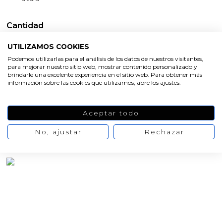
Cantidad
Pack de 1
Pack de 10
UTILIZAMOS COOKIES
Podemos utilizarlas para el análisis de los datos de nuestros visitantes,
para mejorar nuestro sitio web, mostrar contenido personalizado y
Oferta
-20%
brindarle una excelente experiencia en el sitio web. Para obtener más
Ver la opinión
1,23 €
1,54 €
información sobre las cookies que utilizamos, abre los ajustes.
Valoración media:
10
/10 Nº
valoraciones:
1
AÑADIR AL CARRITO
Aceptar todo
No, ajustar
Rechazar