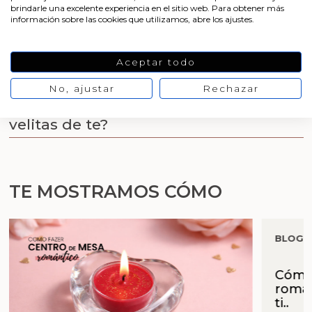
Aceites y Mantecas
brindarle una excelente experiencia en el sitio web. Para obtener más
información sobre las cookies que utilizamos, abre los ajustes.
Envases para velitas de te
Aceites Esenciales
Aceptar todo
Cómo hacer velas de te
No, ajustar
Rechazar
¿Dónde comprar recipiente para
velitas de te?
TE MOSTRAMOS CÓMO
BLOG 
Cómo 
román
ti..