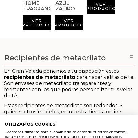
Aditivos para jabón y Cosmética
VER
PRODUCTO
Productos químicos
VER
VER
PRODUCTO
PRODUCTO
Accesorios
Libros y revistas diy
Recipientes de metacrilato
Conchas, caracolas y estrellas de mar
En Gran Velada ponemos a tu disposición estos
recipientes de metacrilato
para hacer velitas de té.
Materiales para detalles hechos a mano
Son envases de metacrilato transparentes y
resistentes con los que podrás personalizar tus velas
Huerto ecologico
de té.
Estos recipientes de metacrilato son redondos. Si
Cosmética coreana K-Beauty
quieres otros modelos, en nuestra tienda online
encontrarás, por ejemplo, envases de metacrilato en
forma de corazón para hacer también velas de té.
UTILIZAMOS COOKIES
Arenas de colores
Además disponemos de otros envases de metacrilato
Podemos utilizarlas para el análisis de los datos de nuestros visitantes,
redondos de mayor tamaño.
para mejorar nuestro sitio web, mostrar contenido personalizado y