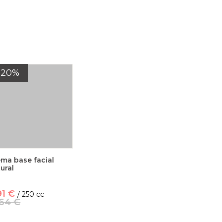
-20%
ma base facial
ural
91 €
/ 250 cc
,64 €