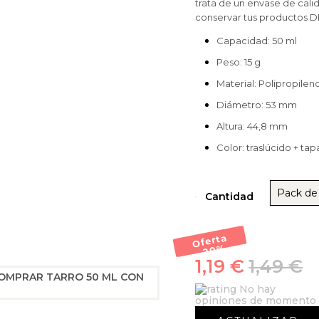
trata de un envase de cali
conservar tus productos DI
Capacidad: 50 ml
Peso: 15 g
Material: Polipropilen
Diámetro: 53 mm
Altura: 44,8 mm
Color: traslúcido + ta
Pack de
Cantidad
Oferta
-20
%
1,19 €
1,49 €
No hay
opiniones de momento