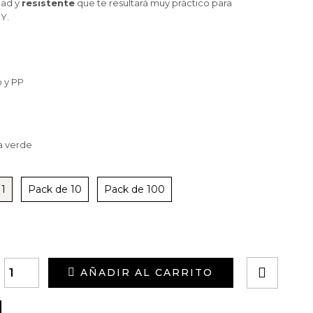
dad y
resistente
que te resultará muy práctico para
Y.
o y PP
pa verde
 1
Pack de 10
Pack de 100
AÑADIR AL CARRITO