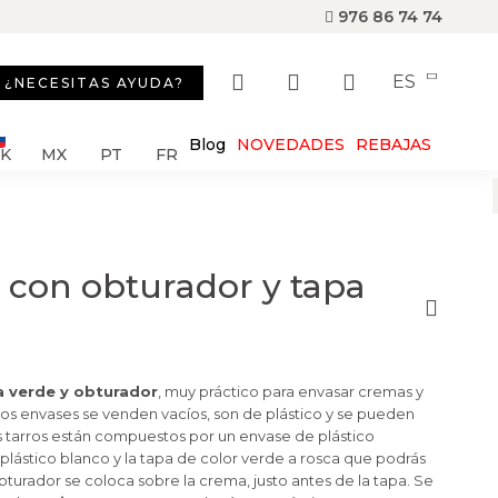
976 86 74 74
ES
¿NECESITAS AYUDA?
Blog
NOVEDADES
REBAJAS
SK
MX
PT
FR
 con obturador y tapa
a verde y obturador
, muy práctico para envasar cremas y
os envases se venden vacíos, son de plástico y se pueden
os tarros están compuestos por un envase de plástico
 plástico blanco y la tapa de color verde a rosca que podrás
bturador se coloca sobre la crema, justo antes de la tapa. Se