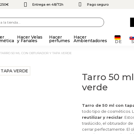
e 250€
Entrega en 48/72h
Pago seguro
er
Hacer Velas
Hacer
Hacer
mética
y Fanales
perfumes
Ambientadores
DE
TARRO 50 ML CON OBTURADOR Y TAPA VERDE
Tarro 50 ml
verde
Tarro de 50 ml con tap
todo tipo de cosméticos. L
reutilizar y reciclar
. Est
traslúcido, el obturador de
cerrar perfectamente. El o