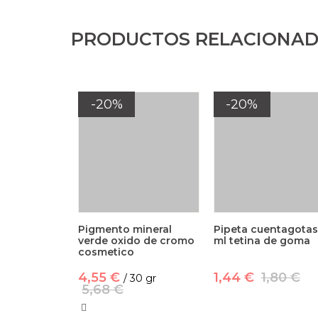
PRODUCTOS RELACIONA
-20%
-20%
Pigmento mineral
Pipeta cuentagotas
verde oxido de cromo
ml tetina de goma
cosmetico
4,55 €
1,44 €
1,80 €
/ 30 gr
5,68 €