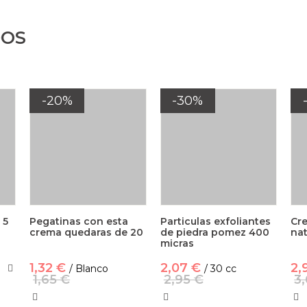
DOS
-20%
-30%
 5
Pegatinas con esta
Particulas exfoliantes
Cre
crema quedaras de 20
de piedra pomez 400
nat
micras
1,32 €
2,07 €
2,
/ Blanco
/ 30 cc
1,65 €
2,95 €
3