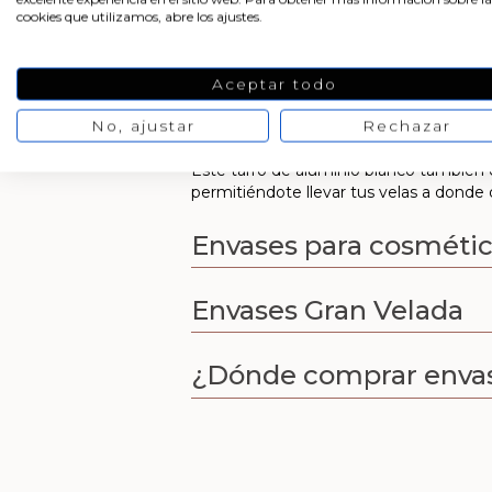
Manteca hidratante
cookies que utilizamos, abre los ajustes.
Mascarilla capilar
Champú sólido
Aceptar todo
Aceites corporales
Cremas hidratantes
No, ajustar
Rechazar
Este tarro de aluminio blanco también
permitiéndote llevar tus velas a donde 
Envases para cosméti
Envases Gran Velada
¿Dónde comprar envas