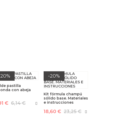
-20%
-20%
de pastilla
donda con abeja
Kit fórmula champú
sólido base. Materiales
e instrucciones
91 €
6,14 €
18,60 €
23,25 €