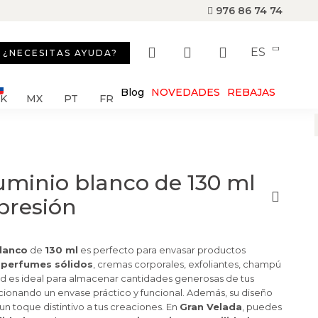
976 86 74 74
ES
¿NECESITAS AYUDA?
Blog
NOVEDADES
REBAJAS
SK
MX
PT
FR
uminio blanco de 130 ml
presión
blanco
de
130 ml
es perfecto para envasar productos
o
perfumes sólidos
, cremas corporales, exfoliantes, champú
ad es ideal para almacenar cantidades generosas de tus
cionando un envase práctico y funcional. Además, su diseño
n toque distintivo a tus creaciones. En
Gran Velada
, puedes