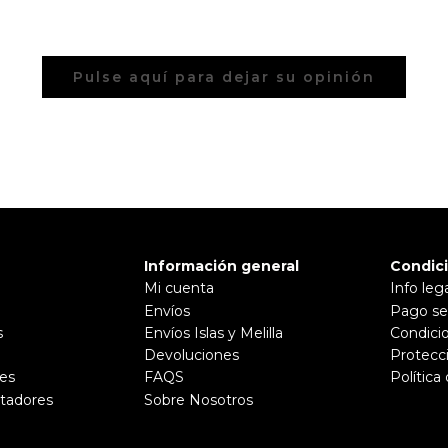
Pulse aquí para dejar su opinión
Información general
Condic
Mi cuenta
Info leg
Envíos
Pago se
s
Envíos Islas y Melilla
Condici
Devoluciones
Protecc
es
FAQS
Política
tadores
Sobre Nosotros