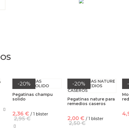
DOS
-20%
-20%
Pegatinas champu
Mol
solido
Pegatinas nature para
re
remedios caseros
2,36 €
4,
/ 1 blister
2,00 €
2,95 €
/ 1 blister
2,50 €