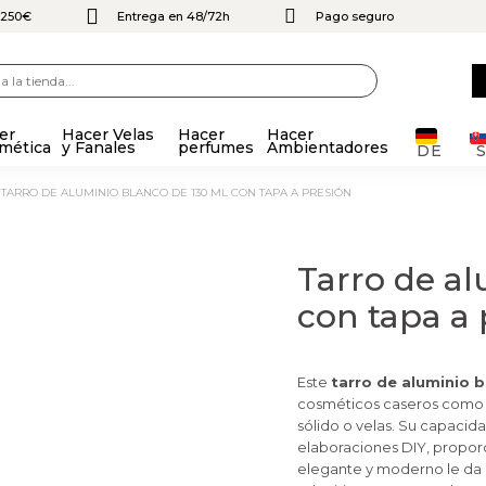
e 250€
Entrega en 48/72h
Pago seguro
er
Hacer Velas
Hacer
Hacer
mética
y Fanales
perfumes
Ambientadores
DE
TARRO DE ALUMINIO BLANCO DE 130 ML CON TAPA A PRESIÓN
Tarro de al
con tapa a 
Este
tarro de aluminio 
cosméticos caseros com
sólido o velas. Su capacid
elaboraciones DIY, propor
elegante y moderno le da u