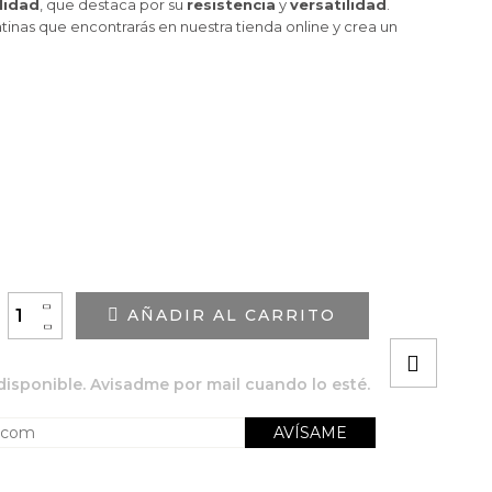
lidad
, que destaca por su
resistencia
y
versatilidad
.
atinas que encontrarás en nuestra tienda online y crea un
+
AÑADIR AL CARRITO
-
disponible. Avisadme por mail cuando lo esté.