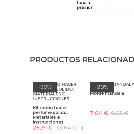
PRODUCTOS RELACIONA
-20%
-20%
Molde mandala
Kit como hacer
perfume solido.
7,64 €
9,55 €
Materiales e
instrucciones
26,91 €
33,64 €