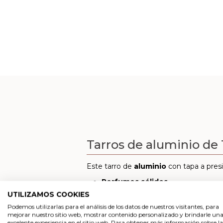
Tarros de aluminio de
Este tarro de
aluminio
con tapa a pres
Perfumes sólidos
UTILIZAMOS COOKIES
Crema corporal
Podemos utilizarlas para el análisis de los datos de nuestros visitantes, para
Exfoliante casero
mejorar nuestro sitio web, mostrar contenido personalizado y brindarle un
excelente experiencia en el sitio web. Para obtener más información sobre la