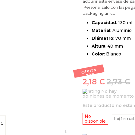
adquirir este envase de
ca
¡Personalízalo con las peg
packaging único!
Capacidad
: 130 ml
Material
: Aluminio
Diámetro
: 70 mm
Altura
: 40 mm
Color
: Blanco
Oferta
-20
%
2,18 €
2,73 €
No hay
opiniones de momento
Este producto no esta 
No
disponible