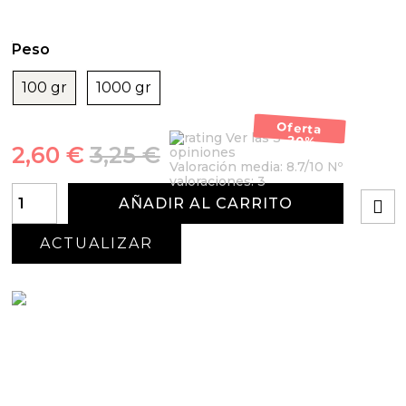
Peso
100 gr
1000 gr
Oferta
Ver las 3
-20%
2,60 €
3,25 €
opiniones
Valoración media:
8.7
/10 Nº
valoraciones:
3
AÑADIR AL CARRITO