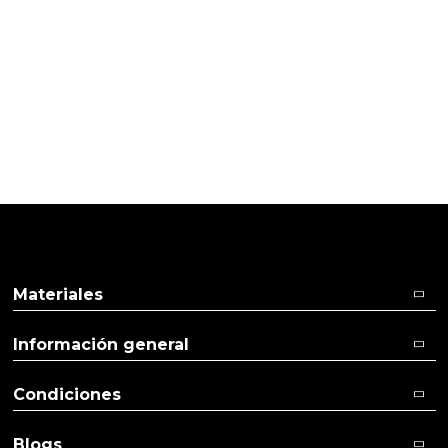
semillas de lino
06/09/2016
Cliente verificado
Exactamente lo que pedimos.
Materiales
Información general
Condiciones
Blogs