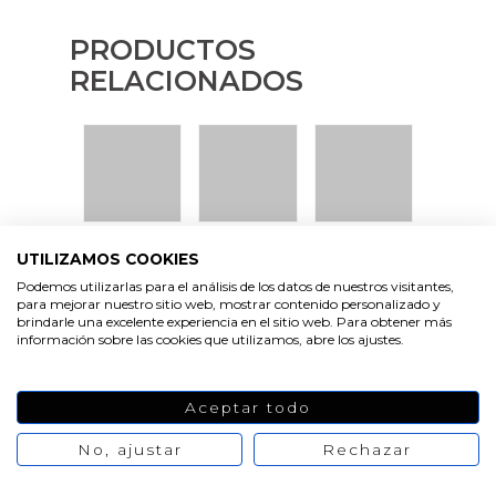
PRODUCTOS
RELACIONADOS
VER
VER
VER
UTILIZAMOS COOKIES
PRODUCTO
PRODUCTO
PRODUCTO
Podemos utilizarlas para el análisis de los datos de nuestros visitantes,
para mejorar nuestro sitio web, mostrar contenido personalizado y
brindarle una excelente experiencia en el sitio web. Para obtener más
información sobre las cookies que utilizamos, abre los ajustes.
Aceptar todo
VER
VER
VER
PRODUCTO
PRODUCTO
PRODUCTO
No, ajustar
Rechazar