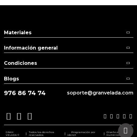
Materiales
Información general
Condiciones
Blogs
976 86 74 74
soporte@granvelada.com
GRAN
Todos los derechos
Programación por
Diseño por
|
|
|
VELADA ©
reservados
Idenet
Numéricco