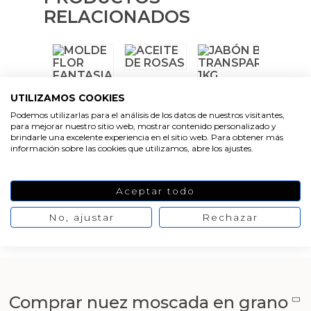
Emulsionantes Cosméticos
Cortador de jabon artesanal
Moldes para hacer Velas Étnicas
RELACIONADOS
Arcillas sales y exfoliantes
Recipientes para velas
Aceite de Coco
Moldes para hacer velas navidad
Productos quimicos grado cosmético
Leches, aguas e hidrolatos
Moldes de Souvenirs para hacer velas DIY
Granulos exfoliantes para cremas
VER
UTILIZAMOS COOKIES
PRODUCTO
VER
VER
Recambio ambientador
Moldes para hacer velas Halloween
PRODUCTO
PRODUCTO
Podemos utilizarlas para el análisis de los datos de nuestros visitantes,
Pegatinas para cremas
para mejorar nuestro sitio web, mostrar contenido personalizado y
brindarle una excelente experiencia en el sitio web. Para obtener más
Productos personalizados
Moldes para hacer velas originales
información sobre las cookies que utilizamos, abre los ajustes.
Espátulas para Crema
Purpurinas, micas y nacarantes
Moldes velas despedida de soltera
VER
VER
Aceptar todo
PRODUCTO
PRODUCTO
Etiquetas para regalos
Moldes velas para rituales
No, ajustar
Rechazar
VER
PRODUCTO
Conservantes, Fijadores y reguladores de PH
Moldes para pantallas de parafina
Arcillas
Comprar nuez moscada en grano