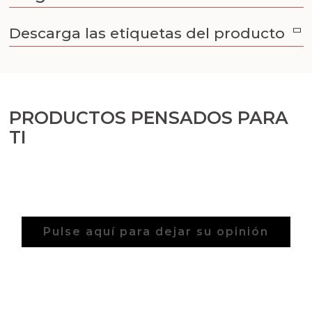
Aceites y Mantecas
Descarga las etiquetas del producto
Aceites Esenciales
PRODUCTOS PENSADOS PARA
TI
Pulse aquí para dejar su opinión