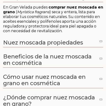
Aditivos para jabón y Cosmética
En Gran Velada puedes
comprar nuez moscada en
grano
(
Myristica fragrans
) seca y entera, lista para
Productos químicos
elaborar tus cosméticos naturales. Su contenido en
aceites esenciales y polifenoles aporta una acción
Accesorios
reguladora y protectora ideal para piel apagada o
con necesidad de revitalización.
Libros y revistas diy
Nuez moscada propiedades
Conchas, caracolas y estrellas de mar
Beneficios de la nuez moscada
Materiales para detalles hechos a mano
en cosmética
Huerto ecologico
Cómo usar nuez moscada en
grano en cosmética
Cosmética coreana K-Beauty
Arenas de colores
¿Dónde comprar nuez moscada
en grano?