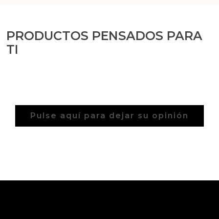
Arcillas
Aditivos para jabón y Cosmética
PRODUCTOS PENSADOS PARA
TI
Productos químicos
Accesorios
Libros y revistas diy
Pulse aquí para dejar su opinión
Conchas, caracolas y estrellas de mar
Materiales para detalles hechos a mano
Huerto ecologico
Cosmética coreana K-Beauty