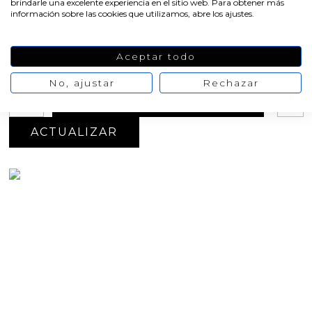
brindarle una excelente experiencia en el sitio web. Para obtener más
información sobre las cookies que utilizamos, abre los ajustes.
Medidas aprox: 3,4 x 3,2 cm
Oferta
-20%
Aceptar todo
5,82 €
7,27 €
No hay opiniones
de momento
No, ajustar
Rechazar
AÑADIR AL CARRITO