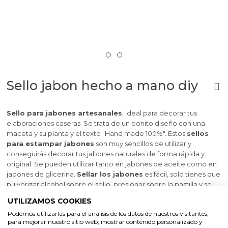
Sello jabon hecho a mano diy
Sello para jabones artesanales
, ideal para decorar tus
elaboraciones caseras. Se trata de un bonito diseño con una
maceta y su planta y el texto "Hand made 100%". Estos
sellos
para estampar jabones
son muy sencillos de utilizar y
conseguirás decorar tus jabones naturales de forma rápida y
original. Se pueden utilizar tanto en jabones de aceite como en
jabones de glicerina.
Sellar los jabones
es fácil, solo tienes que
pulverizar alcohol sobre el sello, presionar sobre la pastilla y se
quedará grabado. Puedes decorar con micas para que el
UTILIZAMOS COOKIES
resultado sea mucho más vistoso. Además de este diseño, en
Podemos utilizarlas para el análisis de los datos de nuestros visitantes,
nuestra tienda online encontrarás una gran variedad de
sellos
para mejorar nuestro sitio web, mostrar contenido personalizado y
para jabones
.