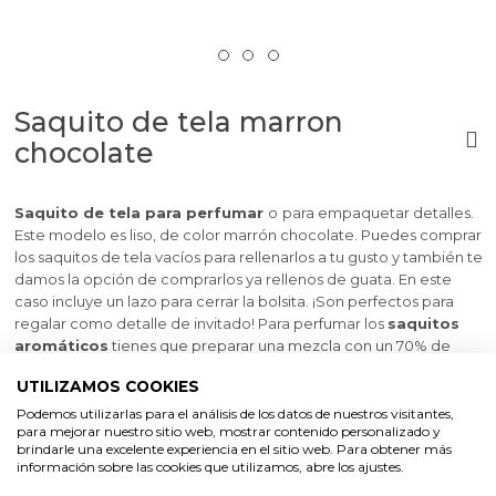
Saquito de tela marron
chocolate
Saquito de tela para perfumar
o
para empaquetar detalles.
Este modelo es liso, de color marrón chocolate. Puedes comprar
los saquitos de tela vacíos para rellenarlos a tu gusto y también te
damos la opción de comprarlos ya rellenos de guata. En este
caso incluye un lazo para cerrar la bolsita. ¡Son perfectos para
regalar como detalle de invitado! Para perfumar
los
saquitos
aromáticos
tienes que preparar una mezcla con un 70% de
alcohol 96º y un 30% de la esencia aromática que más te guste y
UTILIZAMOS COOKIES
pulverizar la guata. Tendrás un
detalle muy original
, práctico y
económico.
Podemos utilizarlas para el análisis de los datos de nuestros visitantes,
para mejorar nuestro sitio web, mostrar contenido personalizado y
Medidas aprox: 14 x 9 cm
brindarle una excelente experiencia en el sitio web. Para obtener más
información sobre las cookies que utilizamos, abre los ajustes.