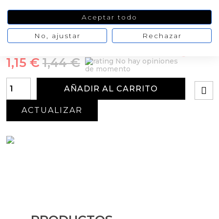
Modelo
Aceptar todo
Solo bolsita
Bolsita rellena y con lazo
No, ajustar
Rechazar
Oferta
-20%
1,15 €
1,44 €
No hay opiniones
de momento
AÑADIR AL CARRITO