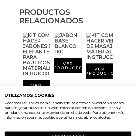
Sales aromáticas
Cortador de jabon artesanal
Arcillas sales y exfoliantes
PRODUCTOS
Moldes para hacer velas originales
Emulsionantes Cosméticos
Aceite de Coco
RELACIONADOS
Productos quimicos grado cosmético
Moldes velas despedida de soltera
Recipientes para velas
Granulos exfoliantes para cremas
Moldes velas para rituales
Leches, aguas e hidrolatos
Pegatinas para cremas
Moldes para pantallas de parafina
Recambio ambientador
VER
PRODUCTO
Espátulas para Crema
VER
PRODUCTO
Productos personalizados
VER
PRODUCTO
Purpurinas, micas y nacarantes
UTILIZAMOS COOKIES
Podemos utilizarlas para el análisis de los datos de nuestros visitantes,
Etiquetas para regalos
para mejorar nuestro sitio web, mostrar contenido personalizado y
brindarle una excelente experiencia en el sitio web. Para obtener más
información sobre las cookies que utilizamos, abre los ajustes.
Conservantes, Fijadores y reguladores de PH
VER
PRODUCTO