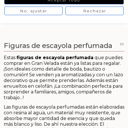
Aceptar todo
Arcillas
No, ajustar
Rechazar
VER
VER
PRODUCTO
PRODUCTO
Aditivos para jabón y Cosmética
Productos químicos
Figuras de escayola perfumada
Accesorios
Estas
figuras de escayola perfumada
que puedes
Libros y revistas diy
comprar en Gran Velada están ya listas para regalar.
¡Son ideales como detalle de boda, bautizo o
Conchas, caracolas y estrellas de mar
comunión!
Se venden ya aromatizadas y con un lazo
decorativo que permite prenderlas.
Además están
envueltos en celofán. ¡La combinación perfecta para
Materiales para detalles hechos a mano
sorprender a familiares, amigos, compañeros de
trabajo…!
Huerto ecologico
Las figuras de escayola perfumadas están elaboradas
con resina al agua, un material muy resistente, que
Cosmética coreana K-Beauty
absorbe mayor cantidad de esencia y que queda
más blanco y liso. De ahí nuestra elección. El