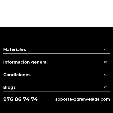
Consumidor del harpagofito hace mas de 20 años,
aconsejo para todo tipo dolores musculares y golpes,
un saludo del YouTuber Drak preepers
Materiales
Información general
Condiciones
Blogs
976 86 74 74
soporte@granvelada.com