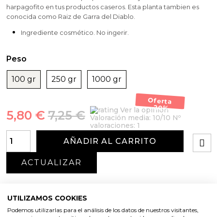
harpagofito en tus productos caseros. Esta planta tambien es
conocida como Raiz de Garra del Diablo.
Ingrediente cosmético. No ingerir.
Peso
100 gr
250 gr
1000 gr
Oferta
-20%
Ver la opinión
5,80 €
7,25 €
Valoración media:
10
/10 Nº
valoraciones:
1
AÑADIR AL CARRITO
UTILIZAMOS COOKIES
Podemos utilizarlas para el análisis de los datos de nuestros visitantes,