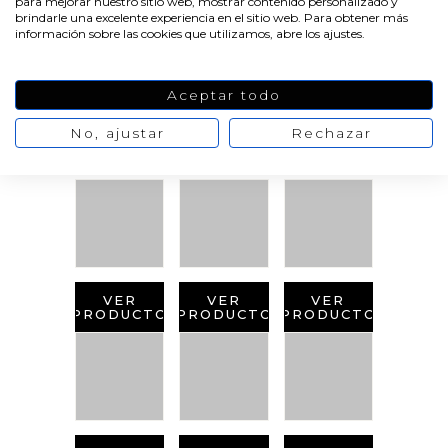
para mejorar nuestro sitio web, mostrar contenido personalizado y
brindarle una excelente experiencia en el sitio web. Para obtener más
información sobre las cookies que utilizamos, abre los ajustes.
Aceptar todo
PRODUCTOS
RELACIONADOS
No, ajustar
Rechazar
VER
VER
VER
PRODUCTO
PRODUCTO
PRODUCTO