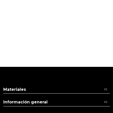
Pulse aquí para dejar su opinión
02/05/2019
Cliente verificado
Muy buena calidad
Materiales
Información general