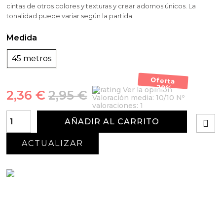
cintas de otros colores y texturas y crear adornos únicos. La
tonalidad puede variar según la partida.
Medida
45 metros
Oferta
-20%
Ver la opinión
2,36 €
2,95 €
Valoración media:
10
/10 Nº
valoraciones:
1
AÑADIR AL CARRITO