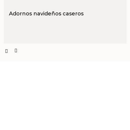
Adornos navideños caseros
PRODUCTOS PENSADOS PARA
TI