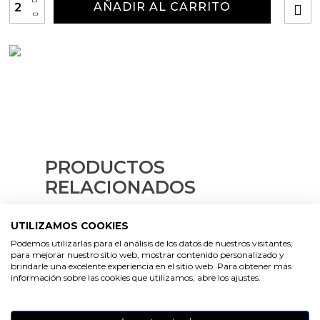
Emulsionantes Cosméticos
Cortador de jabon artesanal
AÑADIR AL CARRITO
-
Arcillas sales y exfoliantes
Moldes para hacer velas originales
Recipientes para velas
Aceite de Coco
Productos quimicos grado cosmético
Moldes velas despedida de soltera
Leches, aguas e hidrolatos
Granulos exfoliantes para cremas
Moldes velas para rituales
Recambio ambientador
Pegatinas para cremas
Moldes para pantallas de parafina
Productos personalizados
Espátulas para Crema
PRODUCTOS
Purpurinas, micas y nacarantes
RELACIONADOS
Etiquetas para regalos
UTILIZAMOS COOKIES
Podemos utilizarlas para el análisis de los datos de nuestros visitantes,
Conservantes, Fijadores y reguladores de PH
para mejorar nuestro sitio web, mostrar contenido personalizado y
VER
brindarle una excelente experiencia en el sitio web. Para obtener más
PRODUCTO
información sobre las cookies que utilizamos, abre los ajustes.
Arcillas
VER
PRODUCTO
VER
PRODUCTO