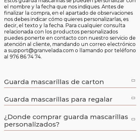
Estos guarda mascarillas se pueden personalizar con
Aceites y Mantecas
el nombre y la fecha que nos indiques. Antes de
finalizar la compra, en el apartado de observaciones
Aceites Esenciales
nos debes indicar cómo quieres personalizarlas, es
decir, el texto y la fecha. Para cualquier consulta
relacionada con los productos personalizados
puedes ponerte en contacto con nuestro servicio de
atención al cliente, mandando un correo electrónico
a
support@granvelada.com
o llamando por teléfono
al 976 86 74 74.
Guarda mascarillas de carton
Guarda mascarillas para regalar
¿Donde comprar guarda mascarillas
personalizados?