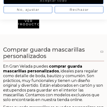
Aceptar todo
Aditivos para jabón y Cosmética
No, ajustar
Rechazar
Productos químicos
VER
PRODUCTO
Accesorios
Libros y revistas diy
Comprar guarda mascarillas
Conchas, caracolas y estrellas de mar
personalizados
Materiales para detalles hechos a mano
En Gran Velada puedes
comprar guarda
mascarillas personalizados
, ideales para regalar
Huerto ecologico
como detalle de boda, bautizo y comunión. Son
prácticos, muy funcionales y tienen un diseño
Cosmética coreana K-Beauty
original y divertido. Están elaborados en cartón y son
estupendos para guardar en el interior las
mascarillas. Contamos con modelos exclusivos que
Arenas de colores
solo encontrarás en nuestra tienda online.