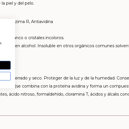
a piel y del pelo.
8, Coenzima R, Antiavidina
 casi blanco o cristales incoloros.
a
s
n agua y en alcohol. Insoluble en otros orgánicos comunes solven
bien cerrado y seco. Proteger de la luz y de la humedad. Conser
vo crudo (se combina con la proteína avidina y forma un compuest
es, ácido nitroso, formaldehído, cloramina T, ácidos y álcalis con