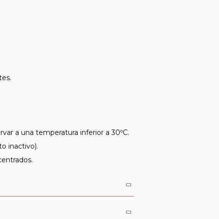
tes.
var a una temperatura inferior a 30ºC.
o inactivo).
centrados.