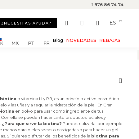
976 86 74 74
ES
¿NECESITAS AYUDA?
Blog
NOVEDADES
REBAJAS
SK
MX
PT
FR
biotina
o vitamina H y B8, es un principio activo cosmético
lo y las uñas y a regular la hidratación de la piel. En Gran
iotina
en polvo para usar como ingrediente de tus
Con ella se pueden hacer tanto productos faciales y
.
¿Para que sirve la biotina?
Puedes utilizarla, por ejemplo,
 manos para pieles secas o castigadas o para hacer un gel
as. Si quieres disfrutar de los beneficios de la
biotina para