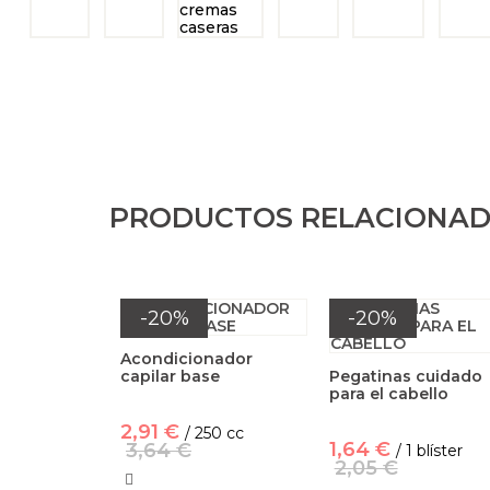
PRODUCTOS RELACIONA
-20%
-20%
Acondicionador
capilar base
Pegatinas cuidado
para el cabello
2,91 €
/ 250 cc
1,64 €
3,64 €
/ 1 blíster
2,05 €