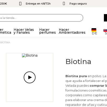
e 250€
Entrega en 48/72h
Pago seguro
er
Hacer Velas
Hacer
Hacer
mética
y Fanales
perfumes
Ambientadores
DE
BIOTINA
Biotina
Biotina pura
en polvo. La
que ayuda a fortalecer el pe
Velada puedes
comprar b
formulaciones cosméticas. 
corporales como capilares
para elaborar una crema de
reparador de uñas y cutícul