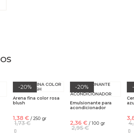
DOS
-20%
-20%
Arena fina color rosa
Ce
blush
Emulsionante para
azu
acondicionador
1,38 €
3,
/ 250 gr
2,36 €
1,73 €
4
/ 100 gr
2,95 €