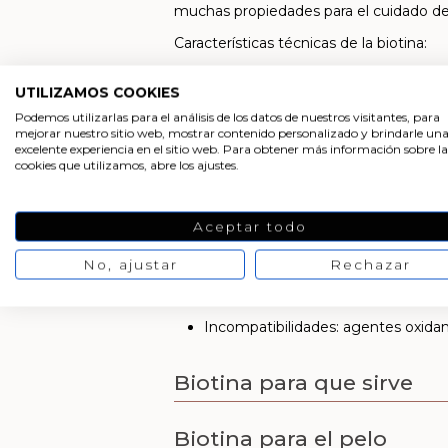
muchas propiedades para el cuidado de l
Características técnicas de la biotina:
Sinónimos: Vitamina H, Vitamina B
UTILIZAMOS COOKIES
Peso molecular: 244,31 g/mol
Podemos utilizarlas para el análisis de los datos de nuestros visitantes, para
Apariencia: polvo cristalino blanco o
mejorar nuestro sitio web, mostrar contenido personalizado y brindarle un
excelente experiencia en el sitio web. Para obtener más información sobre la
Solubilidad: ligeramente soluble e
cookies que utilizamos, abre los ajustes.
Observaciones: es fotosensible
No tiene la certificación vegana
Aceptar todo
No es fácilmente biodegradable
No, ajustar
Rechazar
Conservación: almacenar en envase 
Interacciones: con la clara de hue
Incompatibilidades: agentes oxidant
Biotina para que sirve
Biotina para el pelo