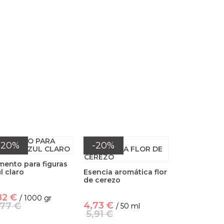
-20%
-20%
mento para figuras
l claro
Esencia aromática flor
de cerezo
82 €
/ 1000 gr
4,73 €
,77 €
/ 50 ml
5,91 €