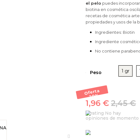
el pelo
puedes incorporarl
biotina en cosmética oscila 
recetas de cosmética artes
propiedades y usos de la b
Ingredientes: Biotin
Ingrediente cosmético
No contiene parabeno
1 gr
Peso
Oferta
-20
%
1,96 €
2,45 €
No hay
opiniones de momento