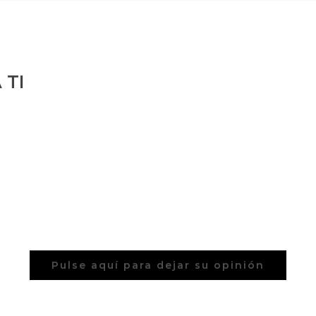
 TI
Pulse aquí para dejar su opinión