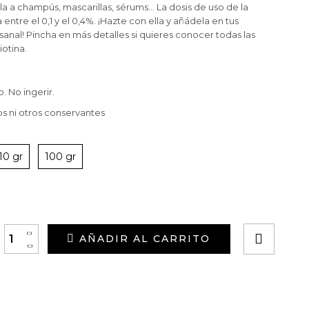
a a champús, mascarillas, sérums… La dosis de uso de la
entre el 0,1 y el 0,4%. ¡Hazte con ella y añádela en tus
anal! Pincha en más detalles si quieres conocer todas las
iotina.
. No ingerir.
s ni otros conservantes
10 gr
100 gr
+
AÑADIR AL CARRITO
-