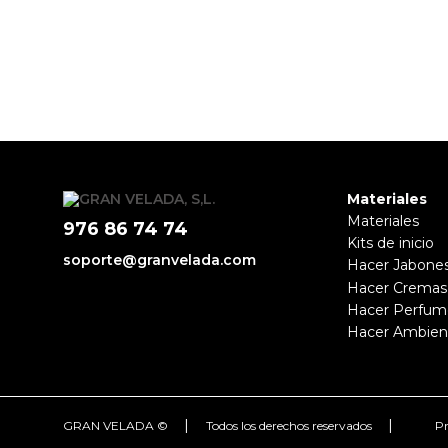
Materiales
Materiales
976 86 74 74
Kits de inicio
soporte@granvelada.com
Hacer Jabone
Hacer Cremas
Hacer Perfum
Hacer Ambien
|
|
GRAN VELADA ©
Todos los derechos reservados
Pr