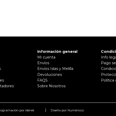
Pulse aquí para dejar su opinión
Información general
Condic
Mi cuenta
Info leg
Envíos
Pago se
s
Envíos Islas y Melilla
Condici
Devoluciones
Protecc
es
FAQS
Política
tadores
Sobre Nosotros
|
ogramación por Idenet
Diseño por Numéricco