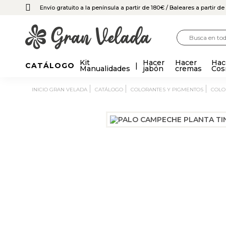
Envío gratuito a la península a partir de 180€
/ Baleares a partir d
Kit
Hacer
Hacer
Hac
CATÁLOGO
Manualidades
jabón
cremas
Cos
INICIO GRAN VELADA
CATÁLOGO
COLORANTES Y PIGMENTOS
COL