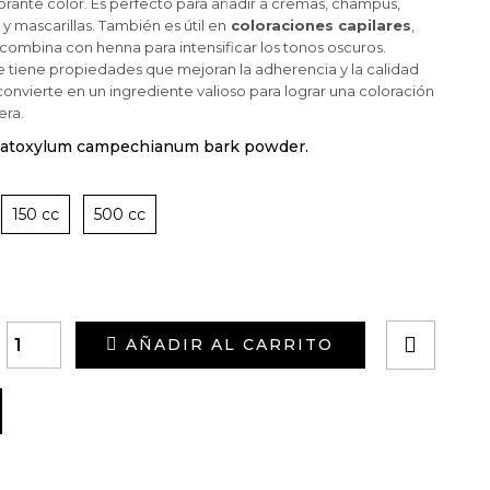
ibrante color. Es perfecto para añadir a cremas, champús,
 y mascarillas. También es útil en
coloraciones capilares
,
ombina con henna para intensificar los tonos oscuros.
tiene propiedades que mejoran la adherencia y la calidad
 convierte en un ingrediente valioso para lograr una coloración
era.
matoxylum campechianum bark powder.
150 cc
500 cc
AÑADIR AL CARRITO