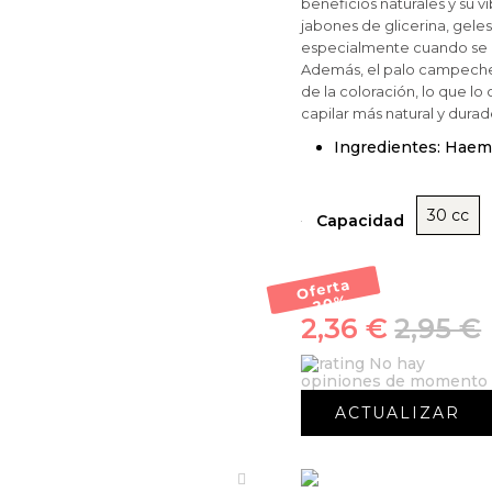
beneficios naturales y su v
jabones de glicerina, geles
especialmente cuando se c
Además, el palo campeche 
de la coloración, lo que lo
capilar más natural y durad
Ingredientes: Hae
30 cc
Capacidad
Oferta
-20
%
2,36 €
2,95 €
No hay
opiniones de momento