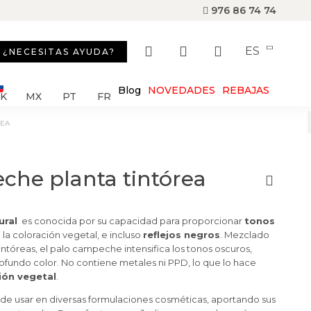
976 86 74 74
ES
¿NECESITAS AYUDA?
Blog
NOVEDADES
REBAJAS
SK
MX
PT
FR
REA
che planta tintórea
ural
es conocida por su capacidad para proporcionar
tonos
 la coloración vegetal, e incluso
reflejos negros
. Mezclado
intóreas, el palo campeche intensifica los tonos oscuros,
ofundo color. No contiene metales ni PPD, lo que lo hace
ión vegetal
.
de usar en diversas formulaciones cosméticas, aportando sus