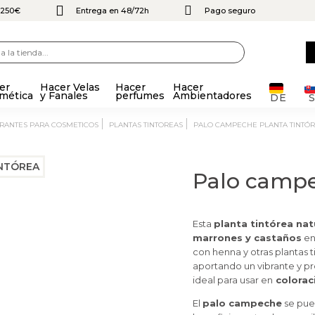
e 250€
Entrega en 48/72h
Pago seguro
er
Hacer Velas
Hacer
Hacer
mética
y Fanales
perfumes
Ambientadores
DE
ORANTES PARA COSMETICOS
PLANTAS TINTOREAS
PALO CAMPECHE PLANTA TINTÓ
Palo campe
Esta
planta tintórea nat
marrones y castaños
en
con henna y otras plantas t
aportando un vibrante y pr
ideal para usar en
colorac
El
palo campeche
se pue