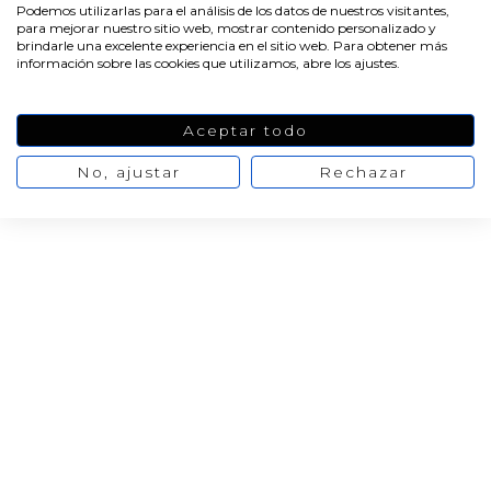
-20%
Podemos utilizarlas para el análisis de los datos de nuestros visitantes,
1,09 €
1,36 €
No hay opiniones
para mejorar nuestro sitio web, mostrar contenido personalizado y
de momento
brindarle una excelente experiencia en el sitio web. Para obtener más
información sobre las cookies que utilizamos, abre los ajustes.
AÑADIR AL CARRITO
Aceptar todo
No, ajustar
Rechazar