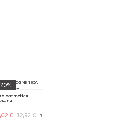
-20%
bro cosmetica
esanal
,02 €
32,52 €