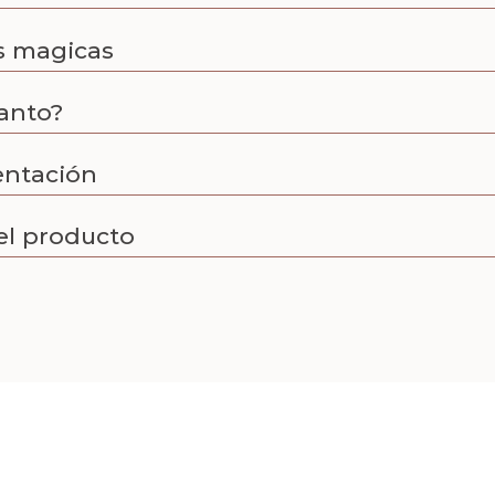
s magicas
anto?
entación
el producto