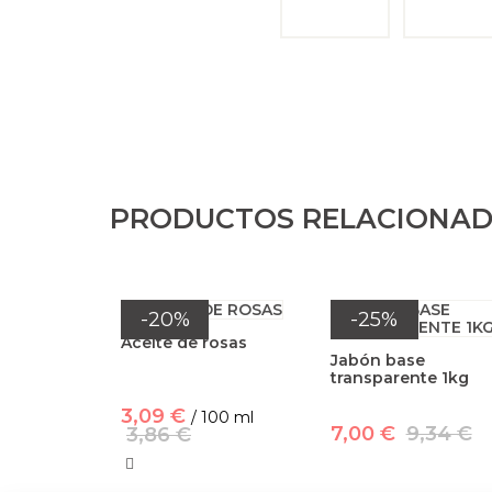
PRODUCTOS RELACIONA
-20%
-25%
Aceite de rosas
Jabón base
transparente 1kg
3,09 €
/ 100 ml
7,00 €
9,34 €
3,86 €