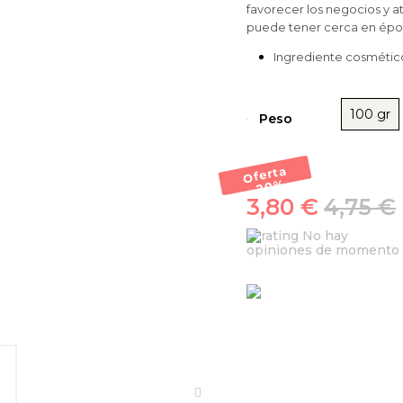
favorecer los negocios y a
puede tener cerca en ép
Ingrediente cosmético
100 gr
Peso
Oferta
-20
%
3,80 €
4,75 €
No hay
opiniones de momento