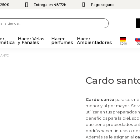
e 250€
Entrega en 48/72h
Pago seguro
er
Hacer Velas
Hacer
Hacer
mética
y Fanales
perfumes
Ambientadores
DE
SANTO
Cardo sant
Cardo santo
para cosmét
menor y al por mayor. Se v
utilizar en tus preparados n
beneficios para la piel, sob
que tiene propiedades anti
podrás hacer tinturas o dec
Además se le asignan al
ca