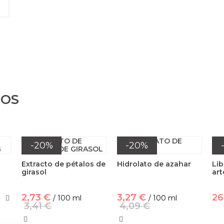
DOS
-20%
-20%
Extracto de pétalos de
Hidrolato de azahar
Li
girasol
art
2,73 €
3,27 €
26
/ 100 ml
/ 100 ml
3,41 €
4,09 €