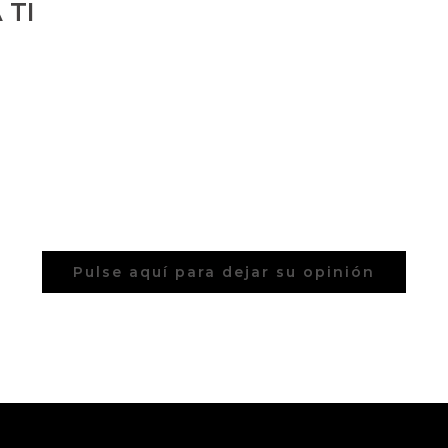
 TI
Pulse aquí para dejar su opinión