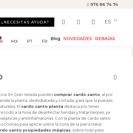
976 86 74 74
ES
¿NECESITAS AYUDA?
Blog
NOVEDADES
REBAJAS
SK
MX
PT
FR
o
ica. En Gran Velada puedes
comprar cardo santo
, al por
ende la planta, deshidratada y cortada, para que la puedas
aturales. El
cardo santo planta
destaca por tener
re todo a la hora de desinfectar heridas y tratar herpes, ya
sépticas y antiinflamatorias. Con la planta de cardo santo
occiones para aplicar sobre la zona de la piel a tratar.
rdo santo propiedades mágicas
, sobre todo para