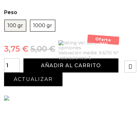
Peso
100 gr
1000 gr
Oferta
Ver las 5
-25%
3,75 €
5,00 €
opiniones
Valoración media:
9.6
/10 Nº
valoraciones:
5
AÑADIR AL CARRITO